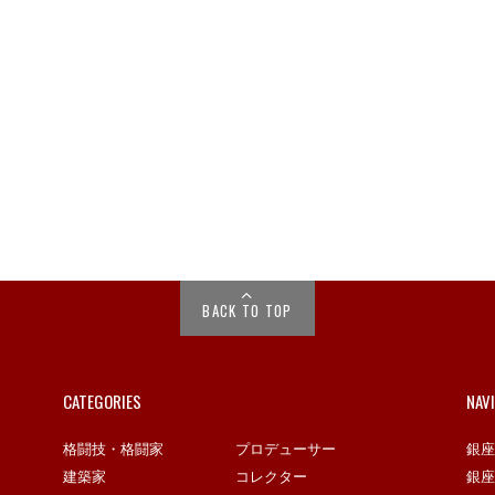
BACK TO TOP
CATEGORIES
NAV
格闘技・格闘家
プロデューサー
銀座
建築家
コレクター
銀座