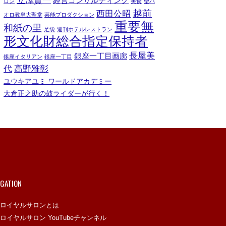
経営コンサルティング
ロン
美食
聖パ
越前
西田公昭
オロ教皇大聖堂
芸能プロダクション
重要無
和紙の里
足袋
週刊ホテルレストラン
形文化財総合指定保持者
長屋美
銀座一丁目画廊
銀座イタリアン
銀座一丁目
代
高野雅彰
ユウキアユミ ワールドアカデミー
大倉正之助の鼓ライダーが行く！
IGATION
ロイヤルサロンとは
ロイヤルサロン YouTubeチャンネル