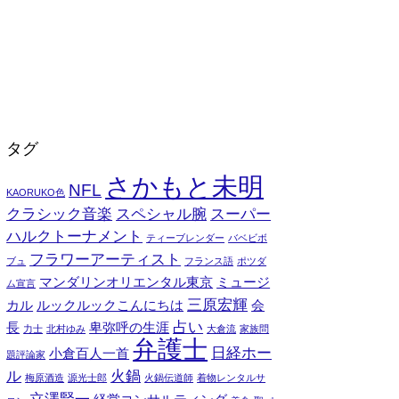
タグ
さかもと未明
NFL
KAORUKO色
クラシック音楽
スペシャル腕
スーパー
ハルクトーナメント
ティーブレンダー
バベビボ
フラワーアーティスト
ブュ
フランス語
ポツダ
マンダリンオリエンタル東京
ミュージ
ム宣言
三原宏輝
カル
ルックルックこんにちは
会
占い
長
卑弥呼の生涯
力士
北村ゆみ
大倉流
家族問
弁護士
日経ホー
小倉百人一首
題評論家
ル
火鍋
梅原酒造
源光士郎
火鍋伝道師
着物レンタルサ
立澤賢一