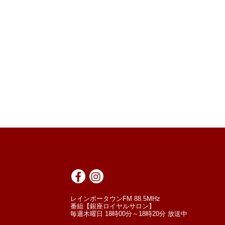
レインボータウンFM 88.5MHz
番組【銀座ロイヤルサロン】
毎週木曜日 18時00分～18時20分 放送中