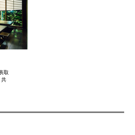
表取
と共