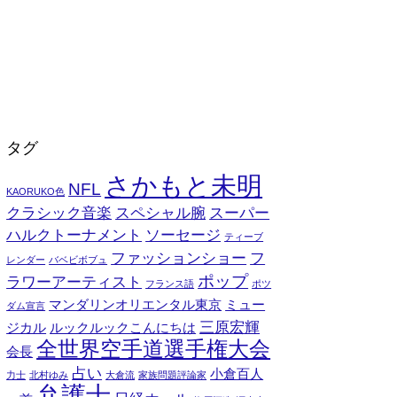
タグ
さかもと未明
NFL
KAORUKO色
クラシック音楽
スペシャル腕
スーパー
ハルクトーナメント
ソーセージ
ティーブ
ファッションショー
フ
レンダー
バベビボブュ
ポップ
ラワーアーティスト
フランス語
ポツ
マンダリンオリエンタル東京
ミュー
ダム宣言
三原宏輝
ジカル
ルックルックこんにちは
全世界空手道選手権大会
会長
占い
小倉百人
力士
北村ゆみ
大倉流
家族問題評論家
弁護士