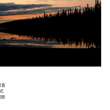
村直
式
阿部