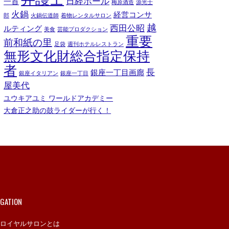
日経ホール
一首
梅原酒造
源光士
火鍋
経営コンサ
郎
火鍋伝道師
着物レンタルサロン
越
西田公昭
ルティング
美食
芸能プロダクション
重要
前和紙の里
足袋
週刊ホテルレストラン
無形文化財総合指定保持
者
長
銀座一丁目画廊
銀座イタリアン
銀座一丁目
屋美代
ユウキアユミ ワールドアカデミー
大倉正之助の鼓ライダーが行く！
IGATION
ロイヤルサロンとは