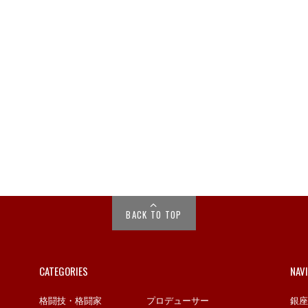
BACK TO TOP
CATEGORIES
NAV
格闘技・格闘家
プロデューサー
銀座