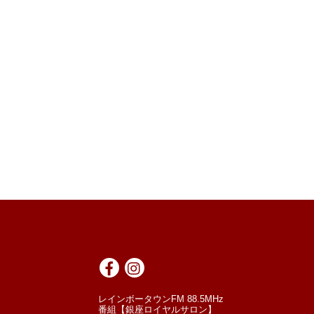
レインボータウンFM 88.5MHz
番組【銀座ロイヤルサロン】