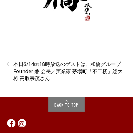
‹
本日6/14㈭18時放送のゲストは、和僑グループ
Founder 兼 会長／実業家 茅場町「不二楼」総大
将 高取宗茂さん
BACK TO TOP