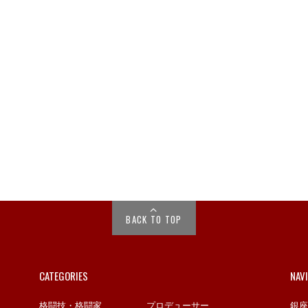
BACK TO TOP
CATEGORIES
NAV
格闘技・格闘家
プロデューサー
銀座