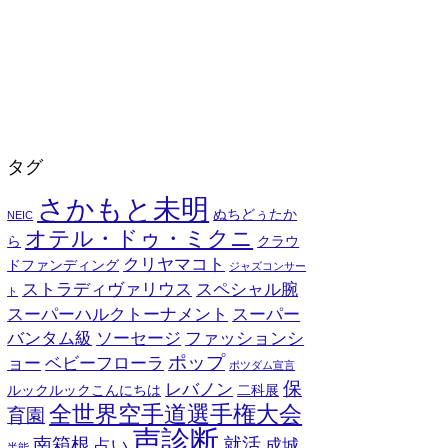
タグ
さかもと未明
ぬちどぅたか
NEIC
オテル・ドゥ・ミクニ
ら
クラウ
クリヤマコト
ドファンディング
ジャズコンサー
ストラディヴァリウス
スペシャル腕
ト
スーパーハルクトーナメント
スーパー
バンタム級
ソーセージ
ファッションシ
ポップ
ョー
ベビーフローラ
ポツダム宣言
保
レバノン
ルックルックこんにちは
二科展
全世界空手道選手権大会
育園
声診断
南箱根
就活
占い
成城
半能