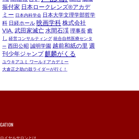
振付家
日本ロークレンズ®︎アカデ
ミー
日本大学文理学部哲学
日本内科学会
映画学科
株式会社
科
日経ホール
VIA.
武田家滅亡
水間石渓
理事長
癒
し
経営コンサルティング
統合自然医療センタ
越前和紙の里
週
西田公昭
誠明学園
ー
麒麟がくる
刊少年ジャンプ
ユウキアユミ ワールドアカデミー
大倉正之助の鼓ライダーが行く！
IGATION
ロイヤルサロンとは