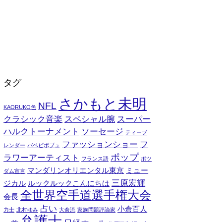
タグ
さかもと未明
NFL
KAORUKO色
クラシック音楽
スペシャル腕
スーパー
ハルクトーナメント
ソーセージ
ティーブ
ファッションショー
フ
レンダー
バベビボブュ
ポップ
ラワーアーティスト
フランス語
ポツ
マンダリンオリエンタル東京
ミュー
ダム宣言
三原宏輝
ジカル
ルックルックこんにちは
全世界空手道選手権大会
会長
占い
小倉百人
力士
北村ゆみ
大倉流
家族問題評論家
弁護士