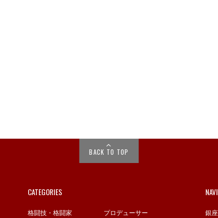
BACK TO TOP
CATEGORIES
NAV
格闘技・格闘家
プロデューサー
銀座