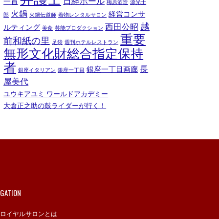
日経ホール
一首
梅原酒造
源光士
火鍋
経営コンサ
郎
火鍋伝道師
着物レンタルサロン
越
西田公昭
ルティング
美食
芸能プロダクション
重要
前和紙の里
足袋
週刊ホテルレストラン
無形文化財総合指定保持
者
長
銀座一丁目画廊
銀座イタリアン
銀座一丁目
屋美代
ユウキアユミ ワールドアカデミー
大倉正之助の鼓ライダーが行く！
IGATION
ロイヤルサロンとは