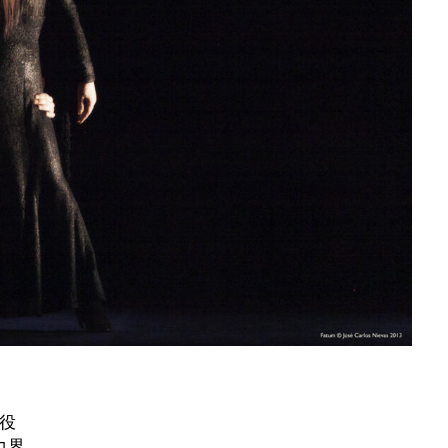
現役
コ界