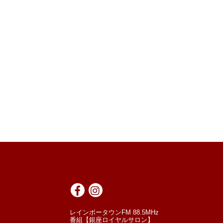
レインボータウンFM 88.5MHz
番組【銀座ロイヤルサロン】