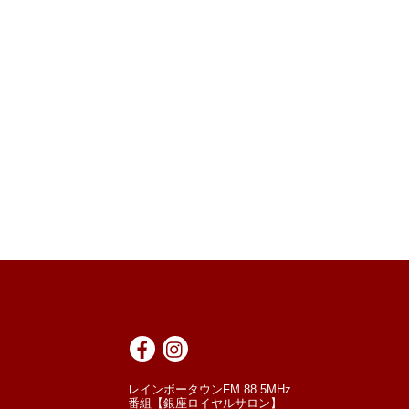
レインボータウンFM 88.5MHz
番組【銀座ロイヤルサロン】