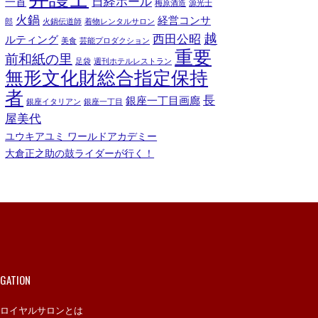
日経ホール
一首
梅原酒造
源光士
火鍋
経営コンサ
郎
火鍋伝道師
着物レンタルサロン
越
西田公昭
ルティング
美食
芸能プロダクション
重要
前和紙の里
足袋
週刊ホテルレストラン
無形文化財総合指定保持
者
長
銀座一丁目画廊
銀座イタリアン
銀座一丁目
屋美代
ユウキアユミ ワールドアカデミー
大倉正之助の鼓ライダーが行く！
IGATION
ロイヤルサロンとは