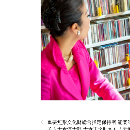
‹
重要無形文化財総合指定保持者 能楽師
子方大倉流大鼓 大倉正之助さん「天