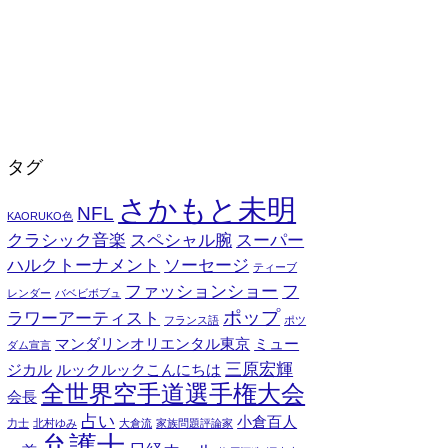
タグ
さかもと未明
NFL
KAORUKO色
クラシック音楽
スペシャル腕
スーパー
ハルクトーナメント
ソーセージ
ティーブ
ファッションショー
フ
レンダー
バベビボブュ
ポップ
ラワーアーティスト
フランス語
ポツ
マンダリンオリエンタル東京
ミュー
ダム宣言
三原宏輝
ジカル
ルックルックこんにちは
全世界空手道選手権大会
会長
占い
小倉百人
力士
北村ゆみ
大倉流
家族問題評論家
弁護士