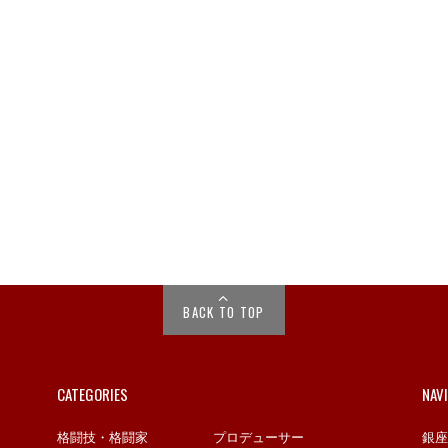
BACK TO TOP
CATEGORIES
NAV
格闘技・格闘家
プロデューサー
銀座