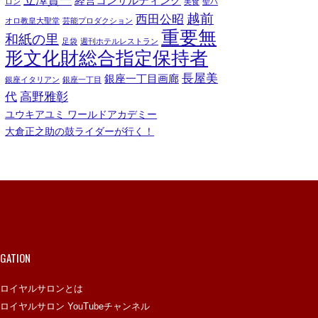
経営コンサルティング
ロン
美食
聖パ
越前
西田公昭
オロ教皇大聖堂
芸能プロダクション
重要無
和紙の里
足袋
週刊ホテルレストラン
形文化財総合指定保持者
長屋美
銀座一丁目画廊
銀座イタリアン
銀座一丁目
代
高野雅彰
ユウキアユミ ワールドアカデミー
大倉正之助の鼓ライダーが行く！
IGATION
ロイヤルサロンとは
ロイヤルサロン YouTubeチャンネル