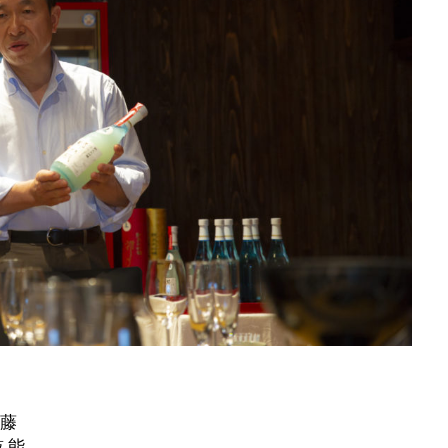
須藤
 能