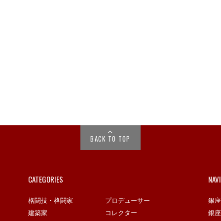
BACK TO TOP
CATEGORIES
NAV
格闘技・格闘家
プロデューサー
銀座
建築家
コレクター
銀座