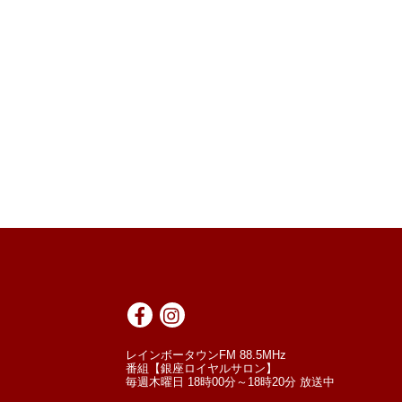
レインボータウンFM 88.5MHz
番組【銀座ロイヤルサロン】
毎週木曜日 18時00分～18時20分 放送中