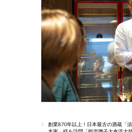
‹
創業870年以上！日本最古の酒蔵「
本家」様を訪問「能楽囃子大倉流大鼓