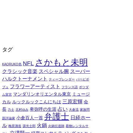
タグ
さかもと未明
NFL
KAORUKO色
クラシック音楽
スペシャル腕
スーパー
ハルクトーナメント
ティーブレンダー
バベビボ
フラワーアーティスト
ブュ
フランス語
ポツダ
マンダリンオリエンタル東京
ミュージ
ム宣言
三原宏輝
カル
ルックルックこんにちは
会
占い
長
卑弥呼の生涯
力士
北村ゆみ
大倉流
家族問
弁護士
日経ホー
小倉百人一首
題評論家
ル
火鍋
梅原酒造
源光士郎
火鍋伝道師
着物レンタルサ
立澤賢一