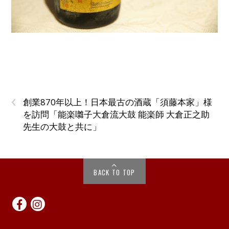
‹
創業870年以上！日本最古の酒蔵「須藤本家」様
を訪問「能楽囃子大倉流大鼓 能楽師 大倉正之助
先生の大鼓と共に」
BACK TO TOP