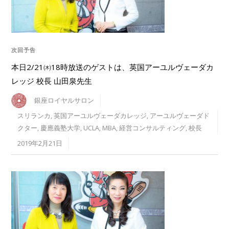
次回予告
本日2/21㈭18時放送のゲストは、英国アーユルヴェーダカ
レッジ 校長 山田泉先生
銀座ロイヤルサロン
スリランカ
,
英国アーユルヴェーダカレッジ
,
アーユルヴェーダド
クター
,
慶應義塾大学
,
UCLA
,
MBA
,
経営コンサルティング
,
校長
2019年2月21日