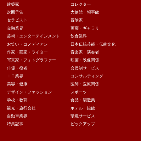
建築家
コレクター
次回予告
大使館・領事館
セラピスト
冒険家
金融業界
画廊・ギャラリー
芸術・エンターテインメント
飲食業界
お笑い・コメディアン
日本伝統芸能・伝統文化
作家・画家・ライター
音楽家・演奏者
写真家・フォトグラファー
映画・映像関係
俳優・役者
会員制サービス
ＩＴ業界
コンサルティング
美容・健康
医師・医療関係
デザイン・ファッション
スポーツ
学校・教育
食品・製造業
観光・旅行会社
ホテル・旅館
自動車業界
環境サービス
特集記事
ピックアップ