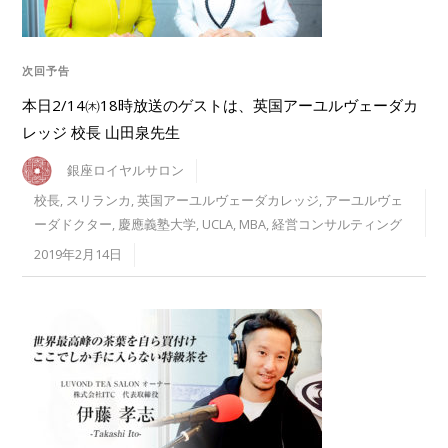
次回予告
本日2/14㈭18時放送のゲストは、英国アーユルヴェーダカ
レッジ 校長 山田泉先生
銀座ロイヤルサロン
校長
,
スリランカ
,
英国アーユルヴェーダカレッジ
,
アーユルヴェ
ーダドクター
,
慶應義塾大学
,
UCLA
,
MBA
,
経営コンサルティング
2019年2月14日