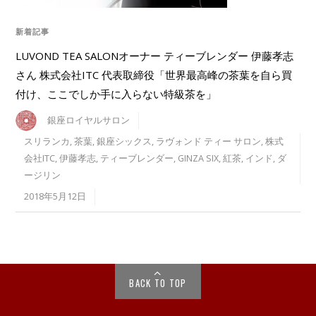
新着記事
LUVOND TEA SALONオーナー ティーブレンダー 伊藤孝志
さん 株式会社ITC 代表取締役「世界最高峰の茶葉を自ら買
付け、ここでしか手に入らない特級茶を」
銀座ロイヤルサロン
スリランカ
,
茶葉
,
銀座シックス
,
ラヴォンド ティー サロン
,
株式
会社ITC
,
伊藤孝志
,
ティーブレンダー
,
GINZA SIX
,
紅茶
,
インド
,
ダ
ージリン
2018年5月12日
BACK TO TOP