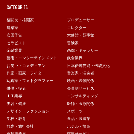
CATEGORIES
格闘技・格闘家
プロデューサー
建築家
コレクター
次回予告
大使館・領事館
セラピスト
冒険家
金融業界
画廊・ギャラリー
芸術・エンターテインメント
飲食業界
お笑い・コメディアン
日本伝統芸能・伝統文化
作家・画家・ライター
音楽家・演奏者
写真家・フォトグラファー
映画・映像関係
俳優・役者
会員制サービス
ＩＴ業界
コンサルティング
美容・健康
医師・医療関係
デザイン・ファッション
スポーツ
学校・教育
食品・製造業
観光・旅行会社
ホテル・旅館
自動車業界
環境サービス