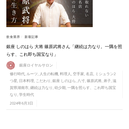
飲食業界
/
新着記事
銀座 しのはら 大将 篠原武将さん「継続は力なり。一隅を照
らす、これ即ち国宝なり」
銀座ロイヤルサロン
修行時代
,
ルーツ
,
人生の転機
,
料理人
,
空手家
,
名店
,
ミシュラン2
つ星
,
日本料理
,
こだわり
,
銀座 しのはら
,
八寸
,
篠原武将
,
弟子
,
滋
賀県湖南市
,
継続は力なり
,
幼少期
,
一隅を照らす、これ即ち国宝
なり
,
学生時代
2024年6月3日