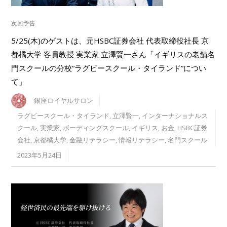
次回予告
5/25(木)のゲストは、元HSBC証券会社 代表取締役社長 京
都橘大学 客員教授 実業家 立澤賢一さん「イギリスの老舗名
門スクールの分校“ラグビースクール・タイランド”につい
て」
銀座ロイヤルサロン
ラグビースクール・タイランド
,
立澤賢一
,
インターナショナルス
クール
,
実業家
,
ボーディングスクール
,
イギリス
,
お金
,
HSBC証券
会社
,
京都橘大学
,
金融リテラシー
,
情報リテラシー
,
名門スクール
2023年5月24日