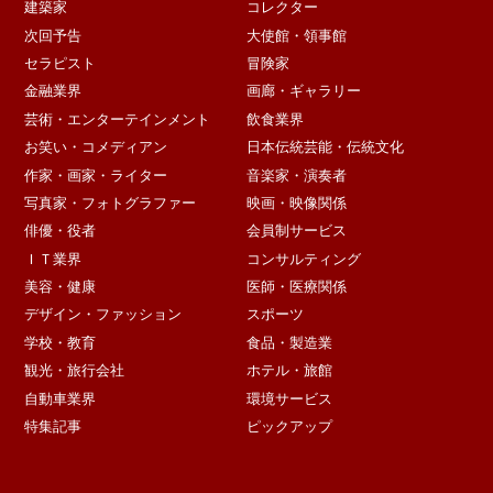
建築家
コレクター
次回予告
大使館・領事館
セラピスト
冒険家
金融業界
画廊・ギャラリー
芸術・エンターテインメント
飲食業界
お笑い・コメディアン
日本伝統芸能・伝統文化
作家・画家・ライター
音楽家・演奏者
写真家・フォトグラファー
映画・映像関係
俳優・役者
会員制サービス
ＩＴ業界
コンサルティング
美容・健康
医師・医療関係
デザイン・ファッション
スポーツ
学校・教育
食品・製造業
観光・旅行会社
ホテル・旅館
自動車業界
環境サービス
特集記事
ピックアップ