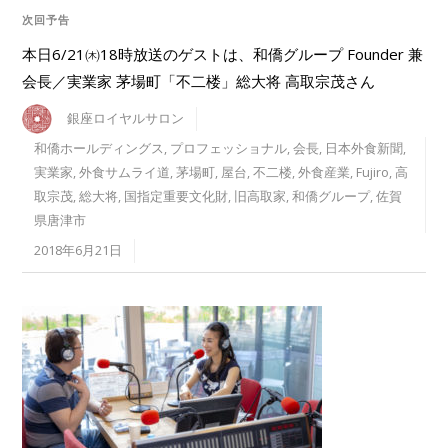
次回予告
本日6/21㈭18時放送のゲストは、和僑グループ Founder 兼
会長／実業家 茅場町「不二楼」総大将 高取宗茂さん
銀座ロイヤルサロン
和僑ホールディングス
,
プロフェッショナル
,
会長
,
日本外食新聞
,
実業家
,
外食サムライ道
,
茅場町
,
屋台
,
不二楼
,
外食産業
,
Fujiro
,
高
取宗茂
,
総大将
,
国指定重要文化財
,
旧高取家
,
和僑グループ
,
佐賀
県唐津市
2018年6月21日