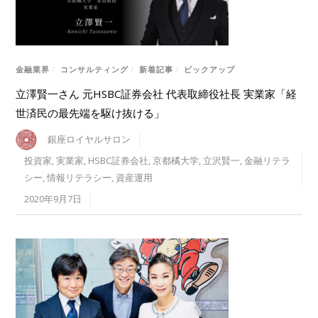
金融業界
/
コンサルティング
/
新着記事
/
ピックアップ
立澤賢一さん 元HSBC証券会社 代表取締役社長 実業家「経
世済民の最先端を駆け抜ける」
銀座ロイヤルサロン
投資家
,
実業家
,
HSBC証券会社
,
京都橘大学
,
立沢賢一
,
金融リテラ
シー
,
情報リテラシー
,
資産運用
2020年9月7日