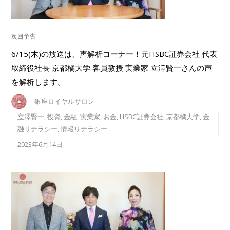
次回予告
6/15(木)の放送は、声解析コーナー！元HSBC証券会社 代表
取締役社長 京都橘大学 客員教授 実業家 立澤賢一さんの声
を解析します。
銀座ロイヤルサロン
立澤賢一
,
投資
,
金融
,
実業家
,
お金
,
HSBC証券会社
,
京都橘大学
,
金
融リテラシー
,
情報リテラシー
2023年6月14日