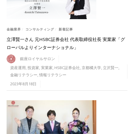
金融業界
/
コンサルティング
/
新着記事
立澤賢一さん 元HSBC証券会社 代表取締役社長 実業家「グ
ローバルよりインターナショナル」
銀座ロイヤルサロン
資産運用
,
投資家
,
実業家
,
HSBC証券会社
,
京都橘大学
,
立沢賢一
,
金融リテラシー
,
情報リテラシー
2023年8月18日