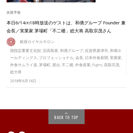
次回予告
本日6/14㈭18時放送のゲストは、和僑グループ Founder 兼
会長／実業家 茅場町「不二楼」総大将 高取宗茂さん
銀座ロイヤルサロン
国指定重要文化財
,
旧高取家
,
和僑グループ
,
佐賀県唐津市
,
和僑ホ
ールディングス
,
プロフェッショナル
,
会長
,
日本外食新聞
,
実業家
,
外食サムライ道
,
茅場町
,
屋台
,
不二楼
,
外食産業
,
Fujiro
,
高取宗茂
,
総大将
2018年6月14日
BACK TO TOP