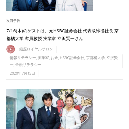
次回予告
7/16(木)のゲストは、元HSBC証券会社 代表取締役社長 京
都橘大学 客員教授 実業家 立沢賢一さん
銀座ロイヤルサロン
情報リテラシー
,
実業家
,
お金
,
HSBC証券会社
,
京都橘大学
,
立沢賢
一
,
金融リテラシー
2020年7月15日