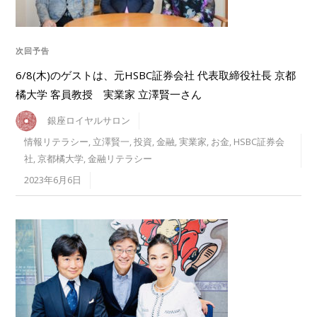
次回予告
6/8(木)のゲストは、元HSBC証券会社 代表取締役社長 京都
橘大学 客員教授 実業家 立澤賢一さん
銀座ロイヤルサロン
情報リテラシー
,
立澤賢一
,
投資
,
金融
,
実業家
,
お金
,
HSBC証券会
社
,
京都橘大学
,
金融リテラシー
2023年6月6日