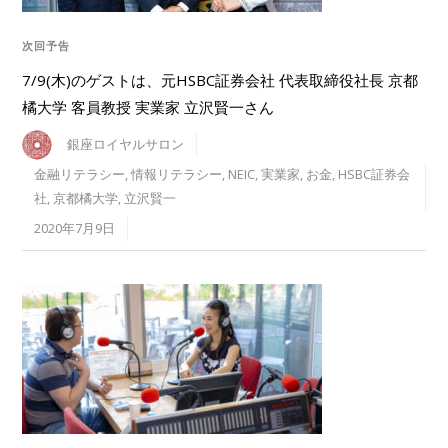
次回予告
7/9(木)のゲストは、元HSBC証券会社 代表取締役社長 京都
橘大学 客員教授 実業家 立沢賢一さん
銀座ロイヤルサロン
金融リテラシー
,
情報リテラシー
,
NEIC
,
実業家
,
お金
,
HSBC証券会
社
,
京都橘大学
,
立沢賢一
2020年7月9日