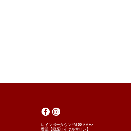
レインボータウンFM 88.5MHz
番組【銀座ロイヤルサロン】