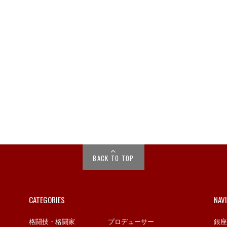
BACK TO TOP
CATEGORIES
NAV
格闘技・格闘家
プロデューサー
銀座