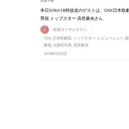
次回予告
本日5/9㈭18時放送のゲストは、OSK日本歌劇
男役 トップスター 高世麻央さん
銀座ロイヤルサロン
OSK
,
日本歌劇団
,
トップスター
,
レビューショー
,
新
舞場
,
大阪松竹座
,
高世麻央
2019年5月9日