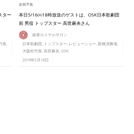
次回予告
スター
本日5/16㈭18時放送のゲストは、OSK日本歌劇団
前 男役 トップスター 高世麻央さん
銀座ロイヤルサロン
竹座
,
日本歌劇団
,
トップスター
,
レビューショー
,
新橋演舞場
,
大阪松竹座
,
高世麻央
,
OSK
2019年5月16日