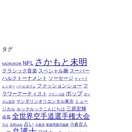
タグ
さかもと未明
NFL
KAORUKO色
クラシック音楽
スペシャル腕
スーパー
ハルクトーナメント
ソーセージ
ティーブ
ファッションショー
フ
レンダー
バベビボブュ
ポップ
ラワーアーティスト
フランス語
ポツ
マンダリンオリエンタル東京
ミュー
ダム宣言
三原宏輝
ジカル
ルックルックこんにちは
全世界空手道選手権大会
会長
占い
小倉百人
力士
北村ゆみ
大倉流
家族問題評論家
弁護士