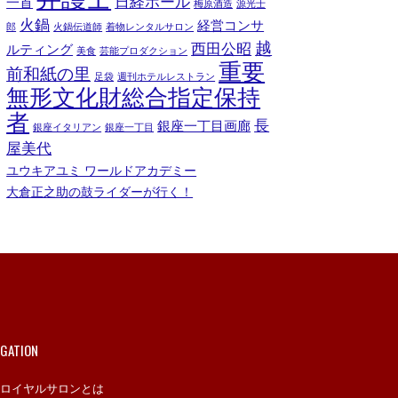
日経ホール
一首
梅原酒造
源光士
火鍋
経営コンサ
郎
火鍋伝道師
着物レンタルサロン
越
西田公昭
ルティング
美食
芸能プロダクション
重要
前和紙の里
足袋
週刊ホテルレストラン
無形文化財総合指定保持
者
長
銀座一丁目画廊
銀座イタリアン
銀座一丁目
屋美代
ユウキアユミ ワールドアカデミー
大倉正之助の鼓ライダーが行く！
IGATION
ロイヤルサロンとは