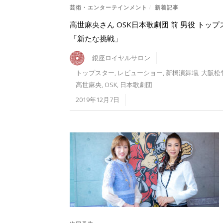
芸術・エンターテインメント
/
新着記事
高世麻央さん OSK日本歌劇団 前 男役 トップ
「新たな挑戦」
銀座ロイヤルサロン
トップスター
,
レビューショー
,
新橋演舞場
,
大阪松
高世麻央
,
OSK
,
日本歌劇団
2019年12月7日