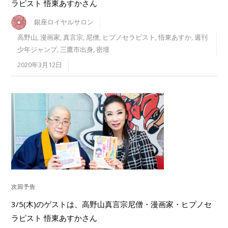
ラピスト 悟東あすかさん
銀座ロイヤルサロン
高野山
,
漫画家
,
真言宗
,
尼僧
,
ヒプノセラピスト
,
悟東あすか
,
週刊
少年ジャンプ
,
三鷹市出身
,
密壇
2020年3月12日
次回予告
3/5(木)のゲストは、高野山真言宗尼僧・漫画家・ヒプノセ
ラピスト 悟東あすかさん