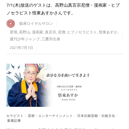
7/1(木)放送のゲストは、高野山真言宗尼僧・漫画家・ヒプ
ノセラピスト悟東あすかさんです。
銀座ロイヤルサロン
密壇
,
高野山
,
漫画家
,
真言宗
,
尼僧
,
ヒプノセラピスト
,
悟東あすか
,
週刊少年ジャンプ
,
三鷹市出身
2021年7月1日
セラピスト
/
芸術・エンターテインメント
/
日本伝統芸能・伝統文化
/
新着記事