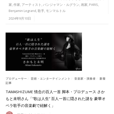
家
,
作家
,
アーティスト
,
バンジャマン・ルグラン
,
画家
,
PARIS
,
Benjamin Legrand
,
歌手
,
モンマルトル
2024年9月10日
プロデューサー
/
芸術・エンターテインメント
/
音楽家・演奏者
/
新着
記事
TAMASHIZUME 情念の百人一首 脚本・プロデュース さか
もと未明さん「”歌は人生” 百人一首に隠された謎を 豪華オ
ペラ歌手の音楽劇で紐解く」