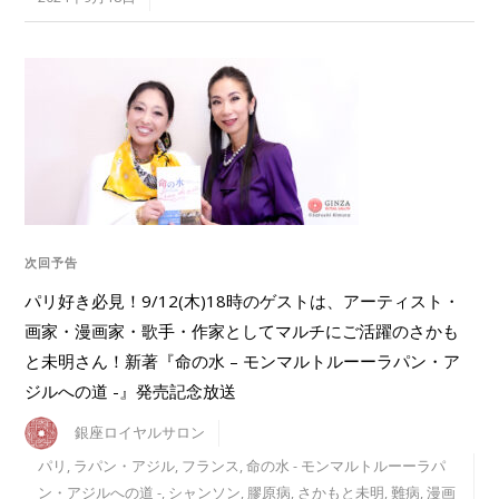
次回予告
パリ好き必見！9/12(木)18時のゲストは、アーティスト・
画家・漫画家・歌手・作家としてマルチにご活躍のさかも
と未明さん！新著『命の水 – モンマルトルーーラパン・ア
ジルへの道 -』発売記念放送
銀座ロイヤルサロン
パリ
,
ラパン・アジル
,
フランス
,
命の水 - モンマルトルーーラパ
ン・アジルへの道 -
,
シャンソン
,
膠原病
,
さかもと未明
,
難病
,
漫画