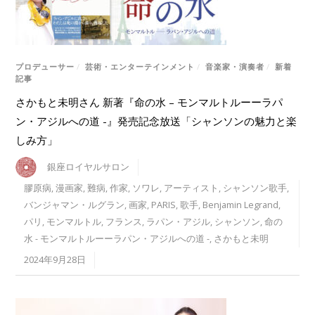
プロデューサー
/
芸術・エンターテインメント
/
音楽家・演奏者
/
新着
記事
さかもと未明さん 新著『命の水 – モンマルトルーーラパ
ン・アジルへの道 -』発売記念放送「シャンソンの魅力と楽
しみ方」
銀座ロイヤルサロン
膠原病
,
漫画家
,
難病
,
作家
,
ソワレ
,
アーティスト
,
シャンソン歌手
,
バンジャマン・ルグラン
,
画家
,
PARIS
,
歌手
,
Benjamin Legrand
,
パリ
,
モンマルトル
,
フランス
,
ラパン・アジル
,
シャンソン
,
命の
水 - モンマルトルーーラパン・アジルへの道 -
,
さかもと未明
2024年9月28日