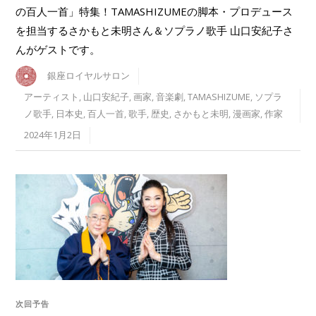
の百人一首」特集！TAMASHIZUMEの脚本・プロデュース
を担当するさかもと未明さん＆ソプラノ歌手 山口安紀子さ
んがゲストです。
銀座ロイヤルサロン
アーティスト
,
山口安紀子
,
画家
,
音楽劇
,
TAMASHIZUME
,
ソプラ
ノ歌手
,
日本史
,
百人一首
,
歌手
,
歴史
,
さかもと未明
,
漫画家
,
作家
2024年1月2日
次回予告