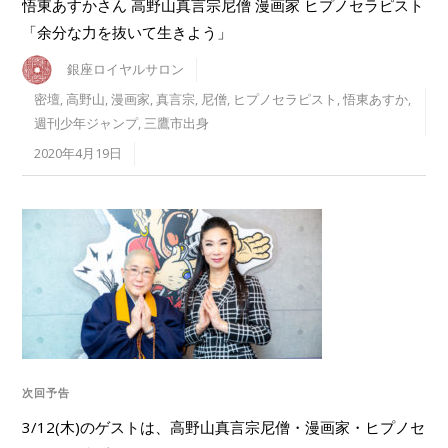
悟東あすかさん 高野山真言宗尼僧 漫画家 ヒプノセラピスト
「余分な力を抜いて生きよう」
銀座ロイヤルサロン
密壇
,
高野山
,
漫画家
,
真言宗
,
尼僧
,
ヒプノセラピスト
,
悟東あすか
,
週刊少年ジャンプ
,
三鷹市出身
2020年4月19日
次回予告
3/12(木)のゲストは、高野山真言宗尼僧・漫画家・ヒプノセ