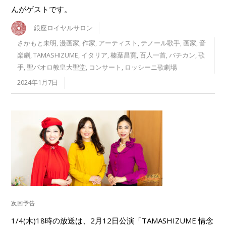
んがゲストです。
銀座ロイヤルサロン
さかもと未明
,
漫画家
,
作家
,
アーティスト
,
テノール歌手
,
画家
,
音
楽劇
,
TAMASHIZUME
,
イタリア
,
榛葉昌寛
,
百人一首
,
バチカン
,
歌
手
,
聖パオロ教皇大聖堂
,
コンサート
,
ロッシーニ歌劇場
2024年1月7日
次回予告
1/4(木)18時の放送は、2月12日公演「TAMASHIZUME 情念