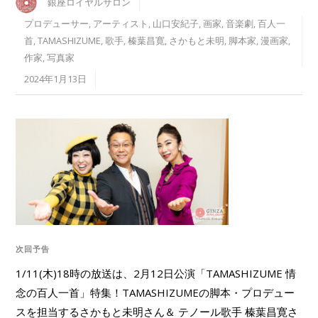
銀座ロイヤルサロン
プロデューサー
,
アーティスト
,
山口安紀子
,
画家
,
音楽劇
,
百人一
首
,
TAMASHIZUME
,
歌手
,
榛葉昌寛
,
さかもと未明
,
脚本家
,
漫画家
,
作家
,
写真家
2024年1月13日
次回予告
1/11(木)18時の放送は、2月12日公演「TAMASHIZUME 情
念の百人一首」特集！TAMASHIZUMEの脚本・プロデュー
スを担当するさかもと未明さん＆ テノール歌手 榛葉昌寛さ