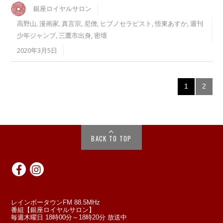
銀座ロイヤルサロン
高野山
,
漫画家
,
真言宗
,
尼僧
,
ヒプノセラピスト
,
悟東あすか
,
週刊
少年ジャンプ
,
三鷹市出身
,
密壇
2020年3月5日
1
2
BACK TO TOP
レインボータウンFM 88.5MHz
番組【銀座ロイヤルサロン】
毎週木曜日 18時00分～18時20分 放送中