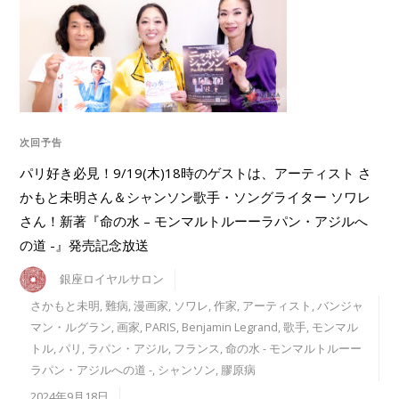
次回予告
パリ好き必見！9/19(木)18時のゲストは、アーティスト さ
かもと未明さん＆シャンソン歌手・ソングライター ソワレ
さん！新著『命の水 – モンマルトルーーラパン・アジルへ
の道 -』発売記念放送
銀座ロイヤルサロン
さかもと未明
,
難病
,
漫画家
,
ソワレ
,
作家
,
アーティスト
,
バンジャ
マン・ルグラン
,
画家
,
PARIS
,
Benjamin Legrand
,
歌手
,
モンマル
トル
,
パリ
,
ラパン・アジル
,
フランス
,
命の水 - モンマルトルーー
ラパン・アジルへの道 -
,
シャンソン
,
膠原病
2024年9月18日