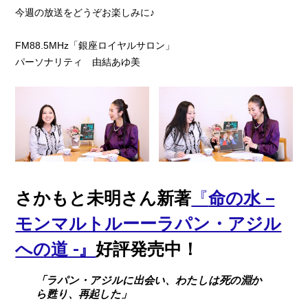
今週の放送をどうぞお楽しみに♪
FM88.5MHz「銀座ロイヤルサロン」
パーソナリティ 由結あゆ美
さかもと未明さん新著
『
命の水 –
モンマルトルーーラパン・アジル
への道 -』
好評発売中！
「ラパン・アジルに出会い、わたしは死の淵か
ら甦り、再起した」