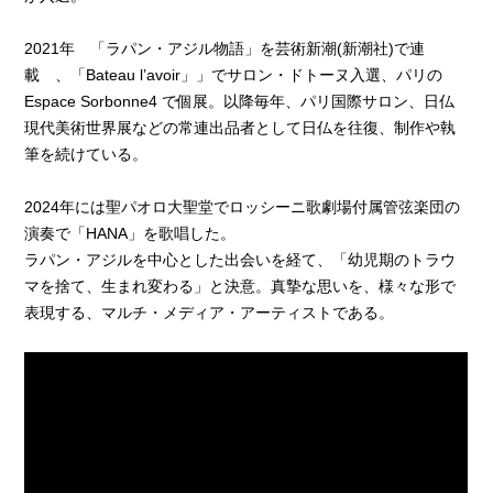
2021年 「ラパン・アジル物語」を芸術新潮(新潮社)で連
載 、「Bateau l’avoir」」でサロン・ドトーヌ入選、パリの
Espace Sorbonne4 で個展。以降毎年、パリ国際サロン、日仏
現代美術世界展などの常連出品者として日仏を往復、制作や執
筆を続けている。
2024年には聖パオロ大聖堂でロッシーニ歌劇場付属管弦楽団の
演奏で「HANA」を歌唱した。
ラパン・アジルを中心とした出会いを経て、「幼児期のトラウ
マを捨て、生まれ変わる」と決意。真摯な思いを、様々な形で
表現する、マルチ・メディア・アーティストである。