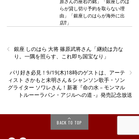
原さんの座右の銘」「銀座しのは
らが貸し切り予約を取らない理
由」「銀座しのはらが海外に出
店⁉」
‹
銀座 しのはら 大将 篠原武将さん「継続は力な
り。一隅を照らす、これ即ち国宝なり」
›
パリ好き必見！9/19(木)18時のゲストは、アーテ
ィスト さかもと未明さん＆シャンソン歌手・ソン
グライター ソワレさん！新著『命の水 – モンマル
トルーーラパン・アジルへの道 -』発売記念放送
BACK TO TOP