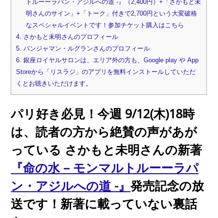
トルーーラパン・アジルへの道 -』（2,400円）+「さかもと未
明さんのサイン」+「トーク」付きで2,700円という大変破格
なスペシャルイベントです！参加チケット購入はこちら
4.
さかもと未明さんのプロフィール
5.
バンジャマン・ルグランさんのプロフィール
6.
銀座ロイヤルサロンは、エリア外の方も、Google play や App
Storeから「リスラジ」のアプリを無料インストールしていただ
くとお聴きいただけます。
パリ好き必見！今週 9/12(木)18時
は、読者の方から絶賛の声があが
っている さかもと未明さんの新著
『命の水 – モンマルトルーーラパ
ン・アジルへの道 -』
発売記念の放
送です！新著に載っていない裏話