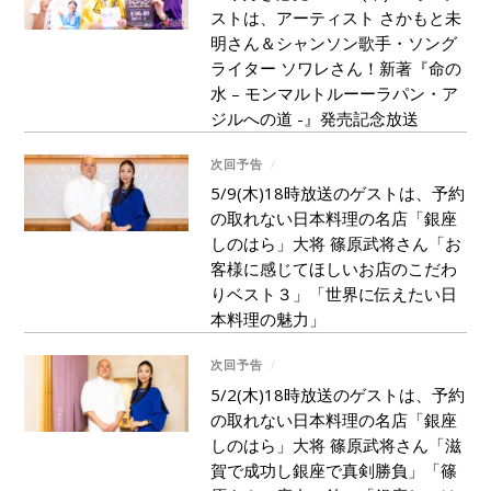
ストは、アーティスト さかもと未
明さん＆シャンソン歌手・ソング
ライター ソワレさん！新著『命の
水 – モンマルトルーーラパン・ア
ジルへの道 -』発売記念放送
次回予告
/
5/9(木)18時放送のゲストは、予約
の取れない日本料理の名店「銀座
しのはら」大将 篠原武将さん「お
客様に感じてほしいお店のこだわ
りベスト３」「世界に伝えたい日
本料理の魅力」
次回予告
/
5/2(木)18時放送のゲストは、予約
の取れない日本料理の名店「銀座
しのはら」大将 篠原武将さん「滋
賀で成功し銀座で真剣勝負」「篠