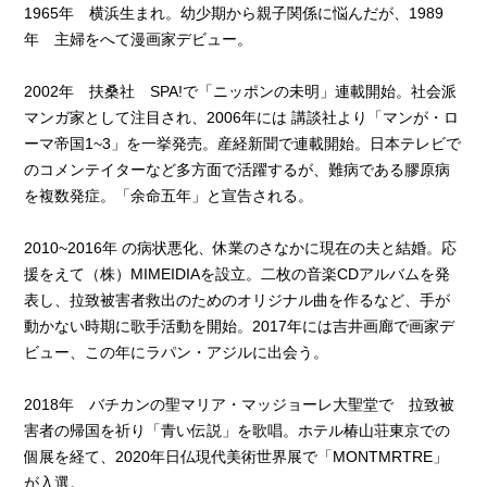
1965年 横浜生まれ。幼少期から親子関係に悩んだが、1989
年 主婦をへて漫画家デビュー。
2002年 扶桑社 SPA!で「ニッポンの未明」連載開始。社会派
マンガ家として注目され、2006年には 講談社より「マンが・ロ
ーマ帝国1~3」を一挙発売。産経新聞で連載開始。日本テレビで
のコメンテイターなど多方面で活躍するが、難病である膠原病
を複数発症。「余命五年」と宣告される。
2010~2016年 の病状悪化、休業のさなかに現在の夫と結婚。応
援をえて（株）MIMEIDIAを設立。二枚の音楽CDアルバムを発
表し、拉致被害者救出のためのオリジナル曲を作るなど、手が
動かない時期に歌手活動を開始。2017年には吉井画廊で画家デ
ビュー、この年にラパン・アジルに出会う。
2018年 バチカンの聖マリア・マッジョーレ大聖堂で 拉致被
害者の帰国を祈り「青い伝説」を歌唱。ホテル椿山荘東京での
個展を経て、2020年日仏現代美術世界展で「MONTMRTRE」
が入選。