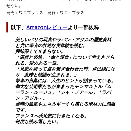
せない。
発売：ワニブックス 発行：ワニ・プラス
以下、
Amazonレビュー
より一部抜粋
美しいパリの写真やラパン・アジルの歴史資料
と共に筆者の壮絶な実体験を読む。
興味深くて止まらない。
「偶然と必然」「命と運命」について考えさせら
れる、愛のある一冊。
「意志を持って点を繋ぎ合わせた時、点は線にな
り、意味と物語が生まれる。」
筆者の言葉には、人生のヒントが詰まっている。
偉大な芸術家たちが集まったモンマルトル「ム
ーラン・ルージュ」「シャ・ノアール」「ラパ
ン・アジル」。
当時の熱気やエネルギーすら感じる取材力に感服
です。
フランスへ美術旅に行きたくなる。
何度も読み返したい。