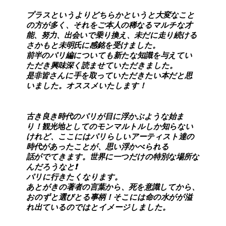
プラスというよりどちらかというと大変なこと
の方が多く、それをご本人の稀なるマルチな才
能、努力、出会いで乗り換え、未だに走り続ける
さかもと未明氏に感銘を受けました。
前半のパリ編についても新たな知識を与えてい
ただき興味深く読ませていただきました。
是非皆さんに手を取っていただきたい本だと思
いました。オススメいたします！
古き良き時代のパリが目に浮かぶような始ま
り！観光地としてのモンマルトルしか知らない
けれど、ここにはパリらしいアーティスト達の
時代があったことが、思い浮かべられる
話がでてきます。世界に一つだけの特別な場所な
んだろうなと❗️
パリに行きたくなります。
あとがきの著者の言葉から、死を意識してから、
おのずと選びとる事柄！そこには命の水がが溢
れ出ているのではとイメージしました。