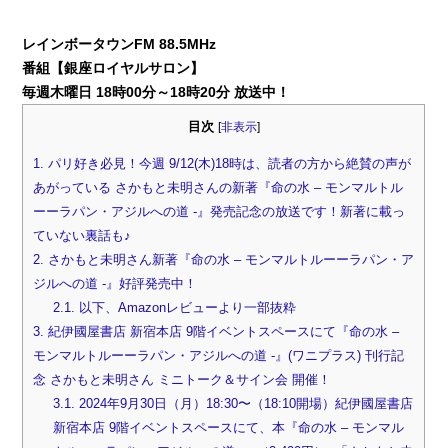
レインボータウンFM 88.5MHz
番組【銀座ロイヤルサロン】
毎週木曜日 18時00分～18時20分 放送中！
目次
[
非表示
]
1.
パリ好き必見！今週 9/12(木)18時は、読者の方から絶賛の声が
あがっている さかもと未明さんの新著『命の水 – モンマルトル
ーーラパン・アジルへの道 -』発売記念の放送です！新著に載っ
ていない裏話も♪
2.
さかもと未明さん新著『命の水 – モンマルトルーーラパン・ア
ジルへの道 -』好評発売中！
2.1.
以下、Amazonレビューより一部抜粋
3.
紀伊國屋書店 新宿本店 9階イベントスペースにて『命の水 –
モンマルトルーーラパン・アジルへの道 -』(ワニプラス) 刊行記
念 さかもと未明さん ミニトーク＆サイン会 開催！
3.1.
2024年9月30日（月）18:30〜（18:10開場）紀伊國屋書店
新宿本店 9階イベントスペースにて、本『命の水 – モンマル