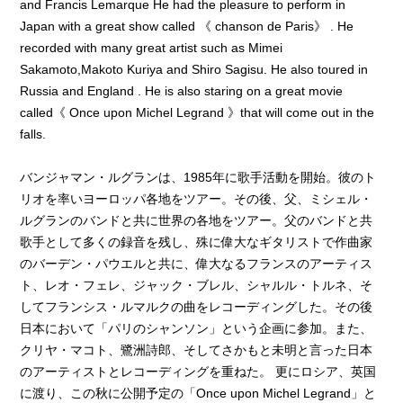
and Francis Lemarque He had the pleasure to perform in
Japan with a great show called 《 chanson de Paris》 . He
recorded with many great artist such as Mimei
Sakamoto,Makoto Kuriya and Shiro Sagisu. He also toured in
Russia and England . He is also staring on a great movie
called《 Once upon Michel Legrand 》that will come out in the
falls.
バンジャマン・ルグランは、1985年に歌手活動を開始。彼のト
リオを率いヨーロッパ各地をツアー。その後、父、ミシェル・
ルグランのバンドと共に世界の各地をツアー。父のバンドと共
歌手として多くの録音を残し、殊に偉大なギタリストで作曲家
のバーデン・パウエルと共に、偉大なるフランスのアーティス
ト、レオ・フェレ、ジャック・ブレル、シャルル・トルネ、そ
してフランシス・ルマルクの曲をレコーディングした。その後
日本において「パリのシャンソン」という企画に参加。また、
クリヤ・マコト、鷺洲詩郎、そしてさかもと未明と言った日本
のアーティストとレコーディングを重ねた。 更にロシア、英国
に渡り、この秋に公開予定の「Once upon Michel Legrand」と