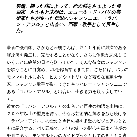
突然、襲った病によって、死の淵をさまよった漫
画家・さかもと未明は、エコール・ド・パリの芸
術家たちが集った伝説のシャンソニエ、「ラパ
ン・アジル」と出会い、画家・歌手として再生し
た。
著者の漫画家、さかもと未明さんは、約１０年前に難病である
膠原病を発症し、完治することがなく、さらに体調が悪化して
いくことに絶望の日々を送っていた。そんな彼女はシャンソン
を歌うことに目覚め、CDを録音するまでに。さらには、パリの
モンマルトルにあり、ピカソやユトリロなど著名な画家や作
家、シャンソン歌手が集ってきたキャバレー・シャンソニエで
ある「ラパン・アジル」と出合い、生きる力を取り戻してい
く。
彼女の「ラパン・アジル」との出合いと再生の物語を主軸に、
２００年以上の歴史を誇り、今なお芸術的な輝きを放ち続ける
「ラパン・アジル」の歴史と今日の姿を多数のビジュアルとと
もに紹介する。パリ五輪で、パリの街への関心も高まる時期の
発刊であり、モンマルトルのガイドブックとしての側面も見逃