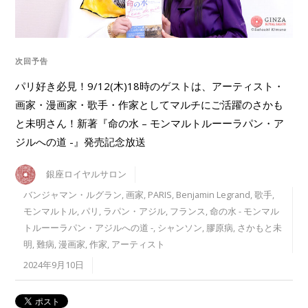
次回予告
パリ好き必見！9/12(木)18時のゲストは、アーティスト・
画家・漫画家・歌手・作家としてマルチにご活躍のさかも
と未明さん！新著『命の水 – モンマルトルーーラパン・ア
ジルへの道 -』発売記念放送
銀座ロイヤルサロン
バンジャマン・ルグラン
,
画家
,
PARIS
,
Benjamin Legrand
,
歌手
,
モンマルトル
,
パリ
,
ラパン・アジル
,
フランス
,
命の水 - モンマル
トルーーラパン・アジルへの道 -
,
シャンソン
,
膠原病
,
さかもと未
明
,
難病
,
漫画家
,
作家
,
アーティスト
2024年9月10日