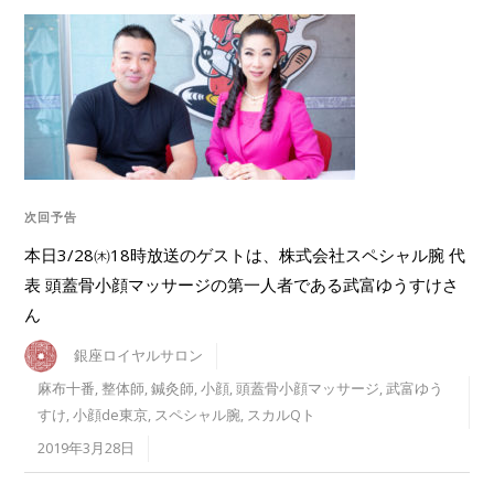
次回予告
本日3/28㈭18時放送のゲストは、株式会社スペシャル腕 代
表 頭蓋骨小顔マッサージの第一人者である武富ゆうすけさ
ん
銀座ロイヤルサロン
麻布十番
,
整体師
,
鍼灸師
,
小顔
,
頭蓋骨小顔マッサージ
,
武富ゆう
すけ
,
小顔de東京
,
スペシャル腕
,
スカルQト
2019年3月28日