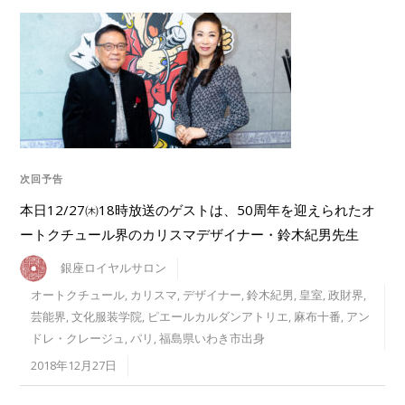
次回予告
本日12/27㈭18時放送のゲストは、50周年を迎えられたオ
ートクチュール界のカリスマデザイナー・鈴木紀男先生
銀座ロイヤルサロン
オートクチュール
,
カリスマ
,
デザイナー
,
鈴木紀男
,
皇室
,
政財界
,
芸能界
,
文化服装学院
,
ピエールカルダンアトリエ
,
麻布十番
,
アン
ドレ・クレージュ
,
パリ
,
福島県いわき市出身
2018年12月27日