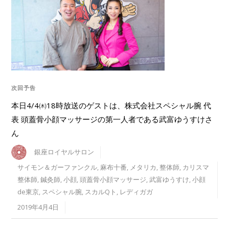
次回予告
本日4/4㈭18時放送のゲストは、株式会社スペシャル腕 代
表 頭蓋骨小顔マッサージの第一人者である武富ゆうすけさ
ん
銀座ロイヤルサロン
サイモン＆ガーファンクル
,
麻布十番
,
メタリカ
,
整体師
,
カリスマ
整体師
,
鍼灸師
,
小顔
,
頭蓋骨小顔マッサージ
,
武富ゆうすけ
,
小顔
de東京
,
スペシャル腕
,
スカルQト
,
レディガガ
2019年4月4日