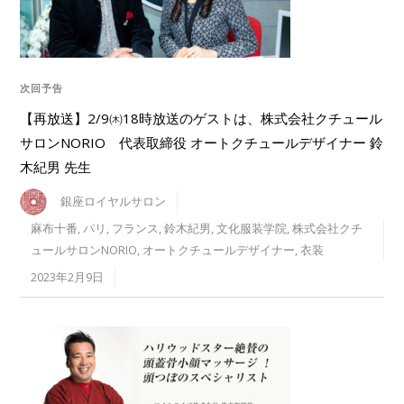
次回予告
【再放送】2/9㈭18時放送のゲストは、株式会社クチュール
サロンNORIO 代表取締役 オートクチュールデザイナー 鈴
木紀男 先生
銀座ロイヤルサロン
麻布十番
,
パリ
,
フランス
,
鈴木紀男
,
文化服装学院
,
株式会社クチ
ュールサロンNORIO
,
オートクチュールデザイナー
,
衣装
2023年2月9日