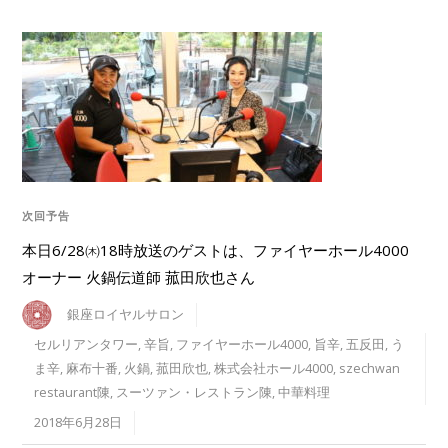
次回予告
本日6/28㈭18時放送のゲストは、ファイヤーホール4000
オーナー 火鍋伝道師 菰田欣也さん
銀座ロイヤルサロン
セルリアンタワー
,
辛旨
,
ファイヤーホール4000
,
旨辛
,
五反田
,
う
ま辛
,
麻布十番
,
火鍋
,
菰田欣也
,
株式会社ホール4000
,
szechwan
restaurant陳
,
スーツァン・レストラン陳
,
中華料理
2018年6月28日