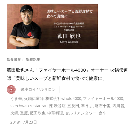
飲食業界
/
新着記事
菰田欣也さん「ファイヤーホール4000」オーナー 火鍋伝道
師「美味しいスープと新鮮食材で食べて健康に」
銀座ロイヤルサロン
うま辛
,
火鍋伝道師
,
株式会社whole4000
,
ファイヤーホール4000
,
szechwan restaurant陳 渋谷店
,
五反田
,
辛うま
,
麻布十番
,
四川省
,
火鍋
,
重慶
,
菰田欣也
,
中華料理
,
セルリアンタワー
,
旨辛
2018年7月23日