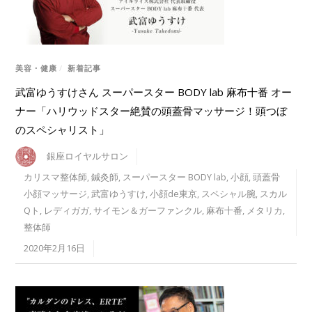
美容・健康
/
新着記事
武富ゆうすけさん スーパースター BODY lab 麻布十番 オー
ナー「ハリウッドスター絶賛の頭蓋骨マッサージ！頭つぼ
のスペシャリスト」
銀座ロイヤルサロン
カリスマ整体師
,
鍼灸師
,
スーパースター BODY lab
,
小顔
,
頭蓋骨
小顔マッサージ
,
武富ゆうすけ
,
小顔de東京
,
スペシャル腕
,
スカル
Qト
,
レディガガ
,
サイモン＆ガーファンクル
,
麻布十番
,
メタリカ
,
整体師
2020年2月16日