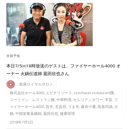
次回予告
本日7/5㈭18時放送のゲストは、ファイヤーホール4000 オ
ーナー 火鍋伝道師 菰田欣也さん
銀座ロイヤルサロン
株式会社ホール4000
,
エビチリソース
,
szechwan restaurant陳
,
スーツァン・レストラン陳
,
中華料理
,
セルリアンタワー
,
辛旨
,
フ
ァイヤーホール4000
,
旨辛
,
五反田
,
うま辛
,
麻布十番
,
医食同源
,
火
鍋
,
中国栄養薬膳師
,
菰田欣也
,
健康管理
2018年7月5日