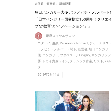
大使館・領事館
/
新着記事
駐日ハンガリー大使 パラノビチ・ノルバート
「日本ハンガリー国交樹立150周年！クリエ
ブな”教育”と”イノベーション”」」
銀座ロイヤルサロン
コダーイ
,
温泉
,
Palanovics Norbert
,
ジャーナリス
ラノビチ・ノルバート閣下
,
経営者
,
駐日ハンガリ
使
,
ハンガリー
,
ブダペスト
,
Hungary
,
マンガリッツ
豚
,
トカイ貴腐ワイン
,
クラシック音楽
,
リスト
,
バ
ク
2019年5月14日