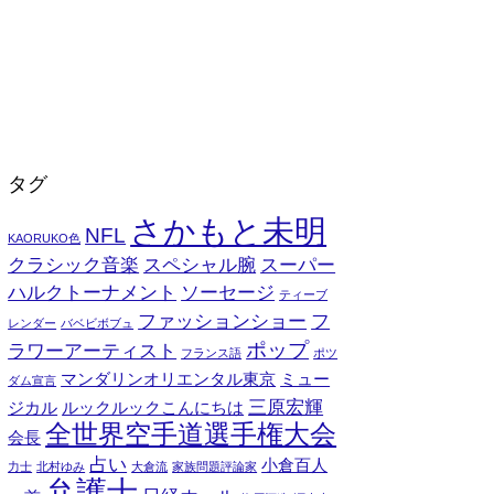
タグ
さかもと未明
NFL
KAORUKO色
クラシック音楽
スペシャル腕
スーパー
ハルクトーナメント
ソーセージ
ティーブ
ファッションショー
フ
レンダー
バベビボブュ
ポップ
ラワーアーティスト
フランス語
ポツ
マンダリンオリエンタル東京
ミュー
ダム宣言
三原宏輝
ジカル
ルックルックこんにちは
全世界空手道選手権大会
会長
占い
小倉百人
力士
北村ゆみ
大倉流
家族問題評論家
弁護士