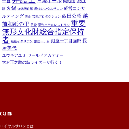
日経ホール
一首
梅原酒造
源光士
火鍋
経営コンサ
郎
火鍋伝道師
着物レンタルサロン
越
西田公昭
ルティング
美食
芸能プロダクション
重要
前和紙の里
足袋
週刊ホテルレストラン
無形文化財総合指定保持
者
長
銀座一丁目画廊
銀座イタリアン
銀座一丁目
屋美代
ユウキアユミ ワールドアカデミー
大倉正之助の鼓ライダーが行く！
IGATION
ロイヤルサロンとは