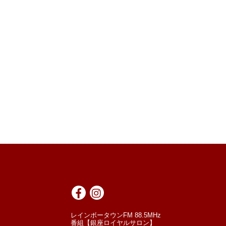
レインボータウンFM 88.5MHz
番組【銀座ロイヤルサロン】