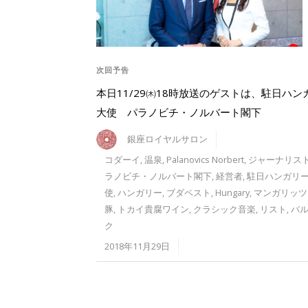
次回予告
本日11/29㈭18時放送のゲストは、駐日ハン
大使 パラノビチ・ノルバート閣下
銀座ロイヤルサロン
コダーイ
,
温泉
,
Palanovics Norbert
,
ジャーナリス
ラノビチ・ノルバート閣下
,
経営者
,
駐日ハンガリ
使
,
ハンガリー
,
ブダペスト
,
Hungary
,
マンガリッツ
豚
,
トカイ貴腐ワイン
,
クラシック音楽
,
リスト
,
バ
ク
2018年11月29日