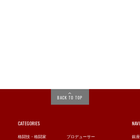
BACK TO TOP
CATEGORIES
NAV
格闘技・格闘家
プロデューサー
銀座