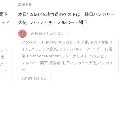
次回予告
閣下
本日12/6㈭18時放送のゲストは、駐日ハンガリー
イティ
大使 パラノビチ・ノルバート閣下
銀座ロイヤルサロン
ブダペスト
,
Hungary
,
マンガリッツア豚
,
トカイ貴腐ワ
イン
,
クラシック音楽
,
リスト
,
バルトーク
,
コダーイ
,
温
ト
,
パ
泉
,
Palanovics Norbert
,
ジャーナリスト
,
パラノビチ・
ー大
ノルバート閣下
,
経営者
,
駐日ハンガリー大使
,
ハンガリ
ア
ー
ルトー
2018年12月6日