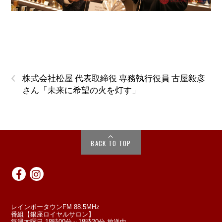
‹
株式会社松屋 代表取締役 専務執行役員 古屋毅彦
さん「未来に希望の火を灯す」
BACK TO TOP
レインボータウンFM 88.5MHz
番組【銀座ロイヤルサロン】
毎週木曜日 18時00分～18時20分 放送中