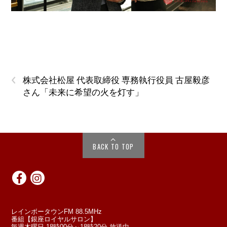
‹
株式会社松屋 代表取締役 専務執行役員 古屋毅彦
さん「未来に希望の火を灯す」
BACK TO TOP
レインボータウンFM 88.5MHz
番組【銀座ロイヤルサロン】
毎週木曜日 18時00分～18時20分 放送中