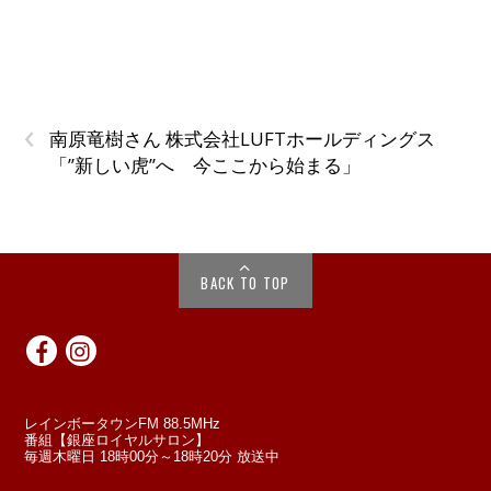
‹
南原竜樹さん 株式会社LUFTホールディングス
「”新しい虎”へ 今ここから始まる」
BACK TO TOP
レインボータウンFM 88.5MHz
番組【銀座ロイヤルサロン】
毎週木曜日 18時00分～18時20分 放送中