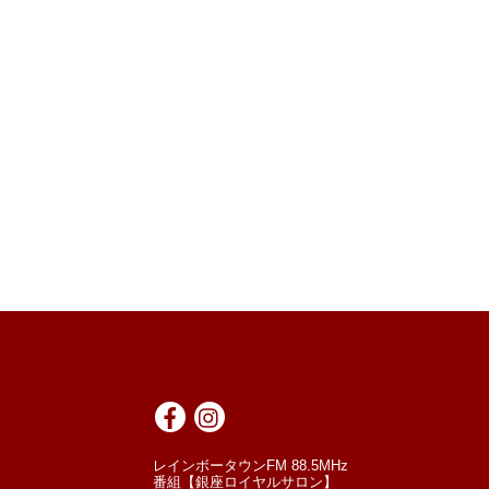
レインボータウンFM 88.5MHz
番組【銀座ロイヤルサロン】