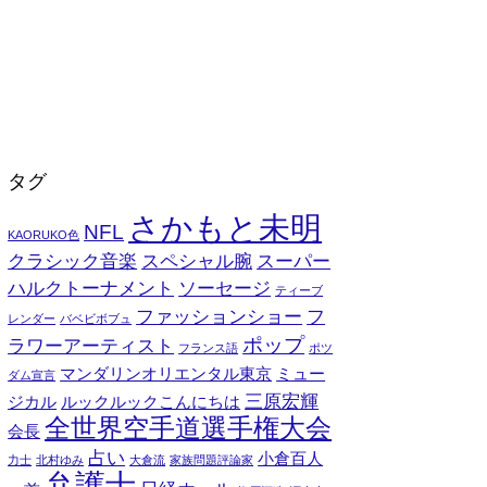
タグ
さかもと未明
NFL
KAORUKO色
クラシック音楽
スペシャル腕
スーパー
ハルクトーナメント
ソーセージ
ティーブ
ファッションショー
フ
レンダー
バベビボブュ
ポップ
ラワーアーティスト
フランス語
ポツ
マンダリンオリエンタル東京
ミュー
ダム宣言
三原宏輝
ジカル
ルックルックこんにちは
全世界空手道選手権大会
会長
占い
小倉百人
力士
北村ゆみ
大倉流
家族問題評論家
弁護士