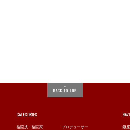
BACK TO TOP
CATEGORIES
NAV
格闘技・格闘家
プロデューサー
銀座