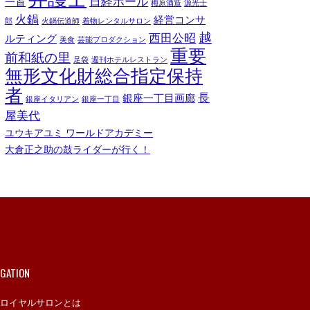
日経ホール
一首
梅原酒造
源光士
火鍋
経営コンサ
郎
火鍋伝道師
着物レンタルサロン
越
西田公昭
ルティング
美食
芸能プロダクション
重要
前和紙の里
足袋
週刊ホテルレストラン
無形文化財総合指定保持
者
長
銀座一丁目画廊
銀座イタリアン
銀座一丁目
屋美代
ユウキアユミ ワールドアカデミー
大倉正之助の鼓ライダーが行く！
IGATION
ロイヤルサロンとは