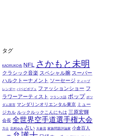
タグ
さかもと未明
NFL
KAORUKO色
クラシック音楽
スペシャル腕
スーパー
ハルクトーナメント
ソーセージ
ティーブ
ファッションショー
フ
レンダー
バベビボブュ
ポップ
ラワーアーティスト
フランス語
ポツ
マンダリンオリエンタル東京
ミュー
ダム宣言
三原宏輝
ジカル
ルックルックこんにちは
全世界空手道選手権大会
会長
占い
小倉百人
力士
北村ゆみ
大倉流
家族問題評論家
弁護士