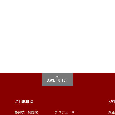
BACK TO TOP
CATEGORIES
NAV
格闘技・格闘家
プロデューサー
銀座