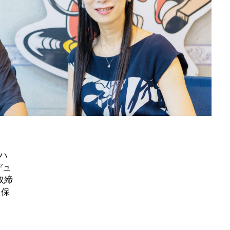
急ハ
デュ
取締
ド保