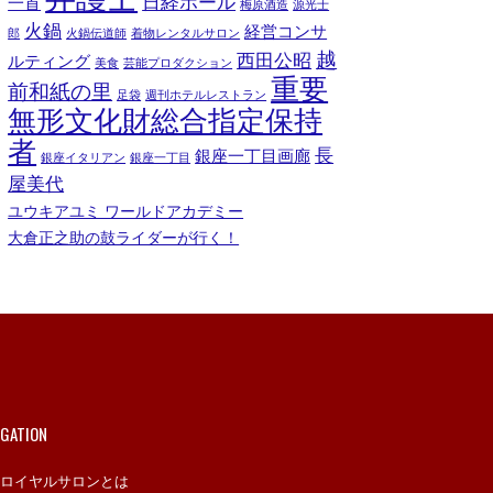
日経ホール
一首
梅原酒造
源光士
火鍋
経営コンサ
郎
火鍋伝道師
着物レンタルサロン
越
西田公昭
ルティング
美食
芸能プロダクション
重要
前和紙の里
足袋
週刊ホテルレストラン
無形文化財総合指定保持
者
長
銀座一丁目画廊
銀座イタリアン
銀座一丁目
屋美代
ユウキアユミ ワールドアカデミー
大倉正之助の鼓ライダーが行く！
IGATION
ロイヤルサロンとは