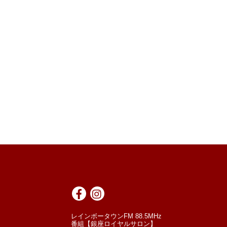
レインボータウンFM 88.5MHz
番組【銀座ロイヤルサロン】