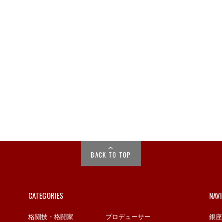
BACK TO TOP
CATEGORIES
NAV
格闘技・格闘家
プロデューサー
銀座