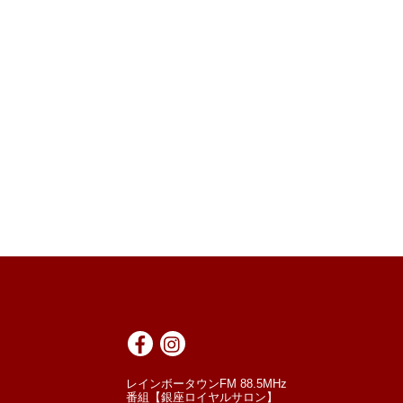
レインボータウンFM 88.5MHz
番組【銀座ロイヤルサロン】