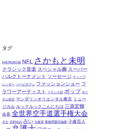
タグ
さかもと未明
NFL
KAORUKO色
クラシック音楽
スペシャル腕
スーパー
ハルクトーナメント
ソーセージ
ティーブ
ファッションショー
フ
レンダー
バベビボブュ
ポップ
ラワーアーティスト
フランス語
ポツ
マンダリンオリエンタル東京
ミュー
ダム宣言
三原宏輝
ジカル
ルックルックこんにちは
全世界空手道選手権大会
会長
占い
小倉百人
力士
北村ゆみ
大倉流
家族問題評論家
弁護士