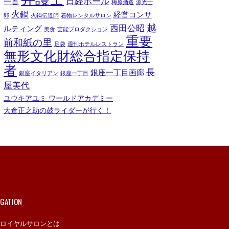
日経ホール
一首
梅原酒造
源光士
火鍋
経営コンサ
郎
火鍋伝道師
着物レンタルサロン
越
西田公昭
ルティング
美食
芸能プロダクション
重要
前和紙の里
足袋
週刊ホテルレストラン
無形文化財総合指定保持
者
長
銀座一丁目画廊
銀座イタリアン
銀座一丁目
屋美代
ユウキアユミ ワールドアカデミー
大倉正之助の鼓ライダーが行く！
IGATION
ロイヤルサロンとは