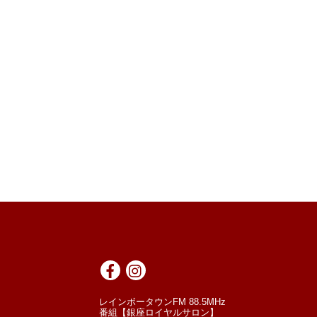
レインボータウンFM 88.5MHz
番組【銀座ロイヤルサロン】