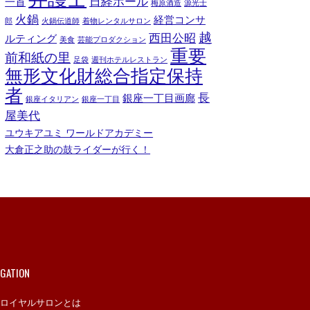
日経ホール
一首
梅原酒造
源光士
火鍋
経営コンサ
郎
火鍋伝道師
着物レンタルサロン
越
西田公昭
ルティング
美食
芸能プロダクション
重要
前和紙の里
足袋
週刊ホテルレストラン
無形文化財総合指定保持
者
長
銀座一丁目画廊
銀座イタリアン
銀座一丁目
屋美代
ユウキアユミ ワールドアカデミー
大倉正之助の鼓ライダーが行く！
IGATION
ロイヤルサロンとは