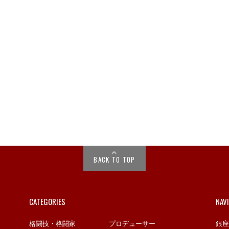
BACK TO TOP
CATEGORIES
NAV
格闘技・格闘家
プロデューサー
銀座