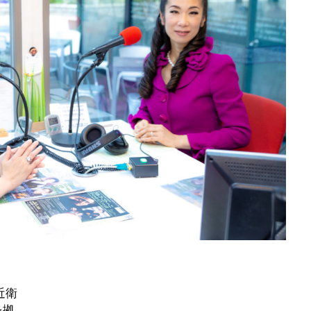
近衛
を拠