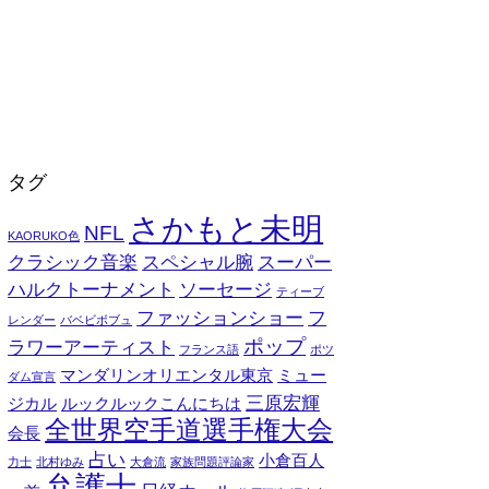
タグ
さかもと未明
NFL
KAORUKO色
クラシック音楽
スペシャル腕
スーパー
ハルクトーナメント
ソーセージ
ティーブ
ファッションショー
フ
レンダー
バベビボブュ
ポップ
ラワーアーティスト
フランス語
ポツ
マンダリンオリエンタル東京
ミュー
ダム宣言
三原宏輝
ジカル
ルックルックこんにちは
全世界空手道選手権大会
会長
占い
小倉百人
力士
北村ゆみ
大倉流
家族問題評論家
弁護士