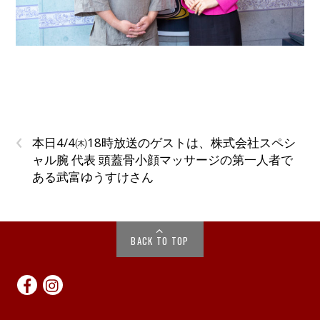
‹
本日4/4㈭18時放送のゲストは、株式会社スペシ
ャル腕 代表 頭蓋骨小顔マッサージの第一人者で
ある武富ゆうすけさん
BACK TO TOP