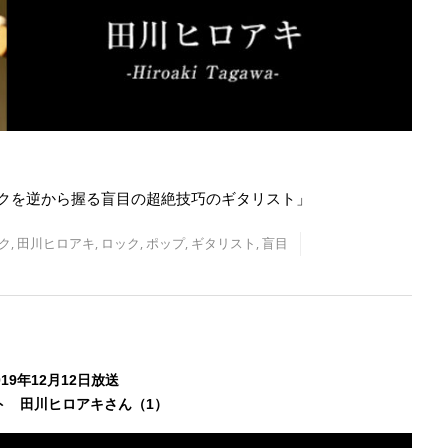
ックを逆から握る盲目の超絶技巧のギタリスト」
ク
,
田川ヒロアキ
,
ロック
,
ポップ
,
ギタリスト
,
盲目
019年12月12日放送
ト 田川ヒロアキさん（1）