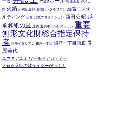
日経ホール
一首
梅原酒造
源光士
火鍋
経営コンサ
郎
火鍋伝道師
着物レンタルサロン
越
西田公昭
ルティング
美食
芸能プロダクション
重要
前和紙の里
足袋
週刊ホテルレストラン
無形文化財総合指定保持
者
長
銀座一丁目画廊
銀座イタリアン
銀座一丁目
屋美代
ユウキアユミ ワールドアカデミー
大倉正之助の鼓ライダーが行く！