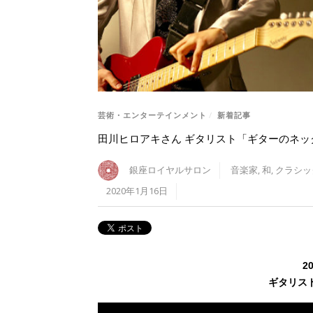
芸術・エンターテインメント
/
新着記事
田川ヒロアキさん ギタリスト「ギターのネ
銀座ロイヤルサロン
音楽家
,
和
,
クラシッ
2020年1月16日
2
ギタリス