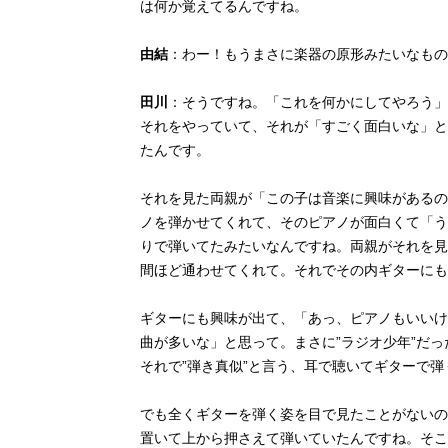
は何か覚えてるんですね。
由結
：わー！もうまさに楽器の原形みたいなもの
田川
：そうですね。「これを何かにしてやろう」
それをやっていて、それが「すごく面白いな」と
たんです。
それを見た両親が「この子は音楽に興味があるの
ノを弾かせてくれて、そのピアノが面白くて「う
りで弾いてたみたいなんですね。両親がそれを見
間ほど通わせてくれて。それでその内ギターにも
ギターにも興味が出て、「あっ、ピアノもいいけ
曲が多いな」と思って。まさに”ラジオ少年”だ
それで”弾き真似”と言う、耳で聴いてギターで
でも全くギターを弾く姿を目で見たことがないの
置いて上から押さえて弾いていたんですね。そこ