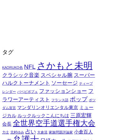
タグ
さかもと未明
NFL
KAORUKO色
クラシック音楽
スペシャル腕
スーパー
ハルクトーナメント
ソーセージ
ティーブ
ファッションショー
フ
レンダー
バベビボブュ
ポップ
ラワーアーティスト
フランス語
ポツ
マンダリンオリエンタル東京
ミュー
ダム宣言
三原宏輝
ジカル
ルックルックこんにちは
全世界空手道選手権大会
会長
占い
小倉百人
力士
北村ゆみ
大倉流
家族問題評論家
弁護士