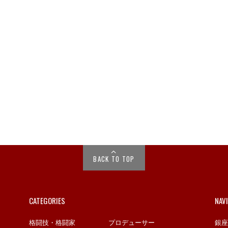
BACK TO TOP
CATEGORIES
NAV
格闘技・格闘家
プロデューサー
銀座