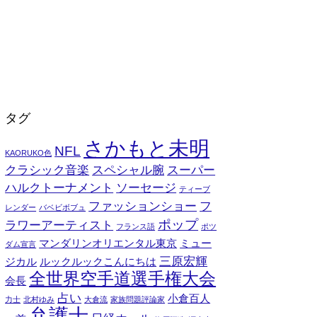
タグ
さかもと未明
NFL
KAORUKO色
クラシック音楽
スペシャル腕
スーパー
ハルクトーナメント
ソーセージ
ティーブ
ファッションショー
フ
レンダー
バベビボブュ
ポップ
ラワーアーティスト
フランス語
ポツ
マンダリンオリエンタル東京
ミュー
ダム宣言
三原宏輝
ジカル
ルックルックこんにちは
全世界空手道選手権大会
会長
占い
小倉百人
力士
北村ゆみ
大倉流
家族問題評論家
弁護士