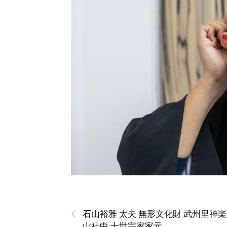
‹
石山裕雅 太夫 無形文化財 武州里神楽
山社中 十世宗家家元