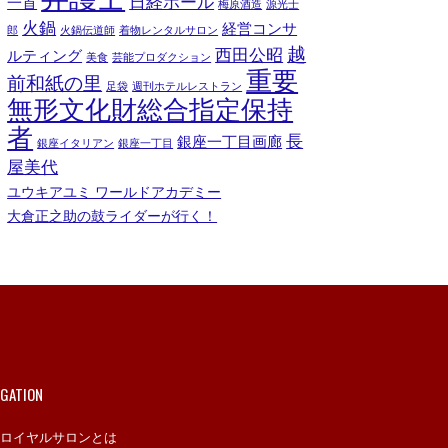
日経ホール
一首
梅原酒造
源光士
火鍋
経営コンサ
郎
火鍋伝道師
着物レンタルサロン
越
西田公昭
ルティング
美食
芸能プロダクション
重要
前和紙の里
足袋
週刊ホテルレストラン
無形文化財総合指定保持
者
長
銀座一丁目画廊
銀座イタリアン
銀座一丁目
屋美代
ユウキアユミ ワールドアカデミー
大倉正之助の鼓ライダーが行く！
IGATION
ロイヤルサロンとは