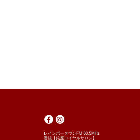
レインボータウンFM 88.5MHz
番組【銀座ロイヤルサロン】