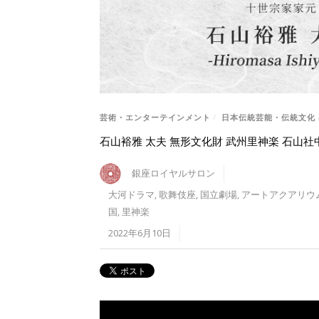
芸術・エンターテインメント
/
日本伝統芸能・伝統文化
石山裕雅 太夫 無形文化財 武州里神楽 石山社
銀座ロイヤルサロン
大河ドラマ
,
歌舞伎座
,
国立劇場
,
アートアクアリウ
国
,
里神楽
2022年6月10日