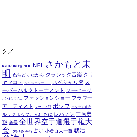
タグ
さかもと未
NFL
KAORUKO色
NEIC
明
クラシック音楽
クリ
ぬちどぅたから
ヤマコト
スペシャル腕
ス
ジャズコンサート
ーパーハルクトーナメント
ソーセージ
ファッションショー
フラワー
バベビボブュ
ポップ
アーティスト
フランス語
ポツダム宣言
レバノン
三原宏
ルックルックこんにちは
全世界空手道選手権大
輝
会長
会
就活
占い
小倉百人一首
北村ゆみ
半能