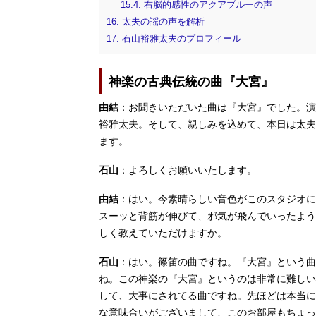
15.4.
右脳的感性のアクアブルーの声
16.
太夫の謡の声を解析
17.
石山裕雅太夫のプロフィール
神楽の古典伝統の曲『大宮』
由結
：お聞きいただいた曲は『大宮』でした。演
裕雅太夫。そして、親しみを込めて、本日は太夫
ます。
石山
：よろしくお願いいたします。
由結
：はい。今素晴らしい音色がこのスタジオに
スーッと背筋が伸びて、邪気が飛んでいったよう
しく教えていただけますか。
石山
：はい。篠笛の曲ですね。『大宮』という曲
ね。この神楽の『大宮』というのは非常に難しい
して、大事にされてる曲ですね。先ほどは本当に
な意味合いがございまして、このお部屋もちょっ