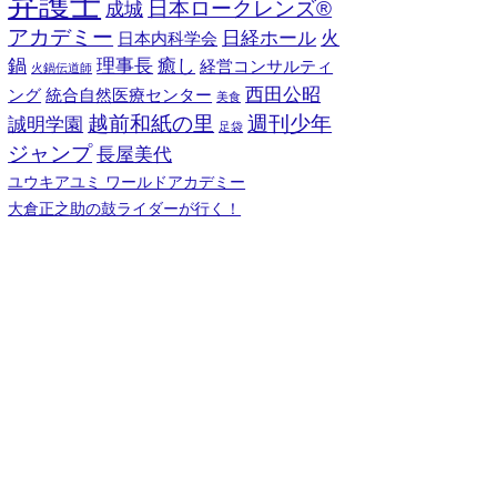
弁護士
日本ロークレンズ®︎
成城
アカデミー
日経ホール
火
日本内科学会
鍋
理事長
癒し
経営コンサルティ
火鍋伝道師
西田公昭
ング
統合自然医療センター
美食
越前和紙の里
週刊少年
誠明学園
足袋
ジャンプ
長屋美代
ユウキアユミ ワールドアカデミー
大倉正之助の鼓ライダーが行く！