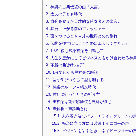
1.
神楽の古典伝統の曲『大宮』
2.
太夫の子ども時代
3.
自分を変えた天才的な笛奏者との出会い
4.
舞台に上がる前のプレッシャー
5.
面をつけるとき＝外の世界とのお別れ
6.
伝統を後世に伝えるために工夫してきたこと
7.
100年後も残る神楽を目指して
8.
人生を豊かにしてビジネスともかけ合わせる神
9.
革新の曲“急乱拍子”
10.
1分でわかる里神楽の解説
11.
型を学びつくして型を制する
12.
神楽のルーツ＝縄文時代
13.
神社に行ったときの祈り方
14.
里神楽は能や歌舞伎と根幹が同じ
15.
声解析・声診断とは
15.1.
人を巻き込むパワー！ライムグリーンの
15.2.
舞台に立つ方には必須！イエローの声
15.3.
ビジョンを語るとき…ネイビーブルーの