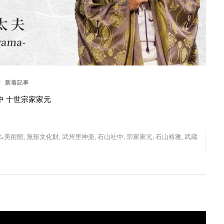
/
新着記事
中 十世宗家家元
ム美術館
,
無形文化財
,
武州里神楽
,
石山社中
,
宗家家元
,
石山裕雅
,
武蔵