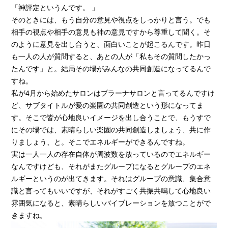
「神評定というんです。 」
そのときには、もう自分の意見や視点をしっかりと言う。でも
相手の視点や相手の意見も神の意見ですから尊重して聞く。そ
のように意見を出し合うと、面白いことが起こるんです。昨日
も一人の人が質問すると、あとの人が「私もその質問したかっ
たんです」と。結局その場がみんなの共同創造になってるんで
すね。
私が4月から始めたサロンはプラーナサロンと言ってるんですけ
ど、サブタイトルが愛の楽園の共同創造という形になってま
す。そこで皆が心地良いイメージを出し合うことで、もうすで
にその場では、素晴らしい楽園の共同創造しましょう、共に作
りましょう、と。そこでエネルギーができるんですね。
実は一人一人の存在自体が周波数を放っているのでエネルギー
なんですけども、それがまたグループになるとグループのエネ
ルギーというのが出てきます。それはグループの意識、集合意
識と言ってもいいですが、それがすごく共振共鳴して心地良い
雰囲気になると、素晴らしいバイブレーションを放つことがで
きますね。