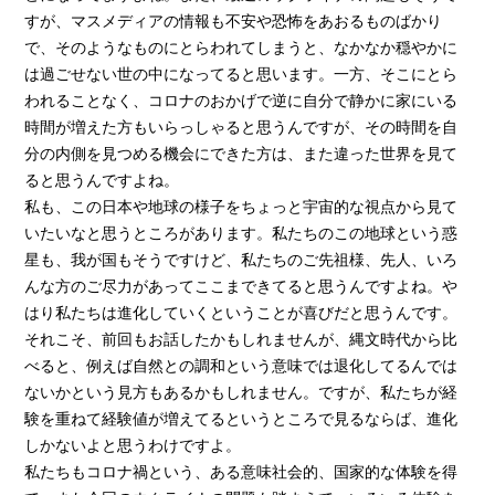
すが、マスメディアの情報も不安や恐怖をあおるものばかり
で、そのようなものにとらわれてしまうと、なかなか穏やかに
は過ごせない世の中になってると思います。一方、そこにとら
われることなく、コロナのおかげで逆に自分で静かに家にいる
時間が増えた方もいらっしゃると思うんですが、その時間を自
分の内側を見つめる機会にできた方は、また違った世界を見て
ると思うんですよね。
私も、この日本や地球の様子をちょっと宇宙的な視点から見て
いたいなと思うところがあります。私たちのこの地球という惑
星も、我が国もそうですけど、私たちのご先祖様、先人、いろ
んな方のご尽力があってここまできてると思うんですよね。や
はり私たちは進化していくということが喜びだと思うんです。
それこそ、前回もお話したかもしれませんが、縄文時代から比
べると、例えば自然との調和という意味では退化してるんでは
ないかという見方もあるかもしれません。ですが、私たちが経
験を重ねて経験値が増えてるというところで見るならば、進化
しかないよと思うわけですよ。
私たちもコロナ禍という、ある意味社会的、国家的な体験を得