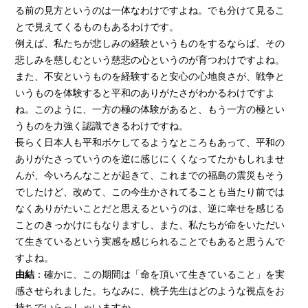
る前の見方というのは一体なわけですよね。でも分けて見るこ
とで見えてくるものもあるわけです。
例えば、私たちが悲しみの経験というものをするならば、その
悲しみを慈しむという慈悲の心というのが育つわけですよね。
また、不安というものを経験すると安心の心地良さが、戦争と
いうものを体験すると平和のありがたさがわかるわけですよ
ね。このように、一方の極の体験があると、もう一方の極とい
うものを力強く認識できるわけですね。
長らく日本人も平和ボケしてるようなところもあって、平和の
ありがたさっていうのを逆に感じにくくなってたかもしれませ
んが、今いろんなことが起きて、これまでの福島の震災もそう
でしたけど、改めて、この今生かされてることも当たり前では
なくありがたいことだと思えるというのは、逆に幸せを感じる
ことのきっかけにもなりますし、また、私たちが命をいただい
て生きているという実感を感じられることでもあると思うんで
すよね。
由結
：確かに、この期間は「命を頂いて生きていること」を実
感させられました。ちなみに、桃子先生はどのような視点をお
持ちでいらっしゃいますか。