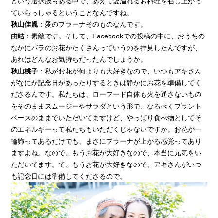
という選択肢もある中で、あえて愛溢れるお料理を召し上がっ
ていらっしゃるということなんですね。
秋山佳胤
：愛のプラーナそのものなんです。
由結
：素敵です。そして、Facebookでの投稿の中に、おうちの
なかにバラのお花がたくさんっていうのを拝見したんですが、
あれはどんなお気持ちだったんでしょうか。
秋山桃子
：私がお花が何よりも大好きなので、いつもアキさん
がなにか記念日があったりするときは静かにお花を準備してく
ださるんです。私たちは、ローフード自体も火を通さないもの
をそのままスムージーやサラダという形で、なるべくプラント
ベースのままでいただいてますけど、やっぱり食べ物としてそ
のエネルギーって私たちもいただくじゃないですか。お花が一
輪飾ってあるだけでも、まさにプラーナが上がる感覚ってあり
ますよね。なので、もうお花が大好きなので、本当に元気をい
ただいてます。て、もうお花が大好きなので、アキさんがいつ
も記念日には準備してくださるので。