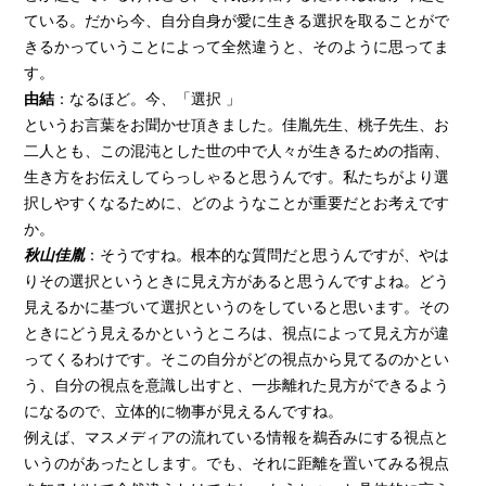
ている。だから今、自分自身が愛に生きる選択を取ることがで
きるかっていうことによって全然違うと、そのように思ってま
す。
由結
：なるほど。今、「選択 」
というお言葉をお聞かせ頂きました。佳胤先生、桃子先生、お
二人とも、この混沌とした世の中で人々が生きるための指南、
生き方をお伝えしてらっしゃると思うんです。私たちがより選
択しやすくなるために、どのようなことが重要だとお考えです
か。
秋山佳胤
：そうですね。根本的な質問だと思うんですが、やは
りその選択というときに見え方があると思うんですよね。どう
見えるかに基づいて選択というのをしていると思います。その
ときにどう見えるかというところは、視点によって見え方が違
ってくるわけです。そこの自分がどの視点から見てるのかとい
う、自分の視点を意識し出すと、一歩離れた見方ができるよう
になるので、立体的に物事が見えるんですね。
例えば、マスメディアの流れている情報を鵜呑みにする視点と
いうのがあったとします。でも、それに距離を置いてみる視点