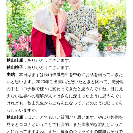
秋山佳胤
：ありがとうございます。
秋山桃子
：ありがとうございます。
由結
：本日はまずは秋山佳胤先生を中心にお話を伺っていきた
いと思います。2020年ご出演いただいたときと比べて、随分世
の中もコロナ禍で様々に変わってきたと思うんですね。目に見
えない世界への理解が人々はさらに深まったように思うんです
けれども、秋山先生からごらんになって、どのように映ってら
っしゃいますか。
秋山佳胤
：はい。とてもいい質問だと思います。やはり外側を
見るとコロナということで社会的、また国家的な混乱というこ
とになってますよね。また、最近のウクライナの問題もそうで