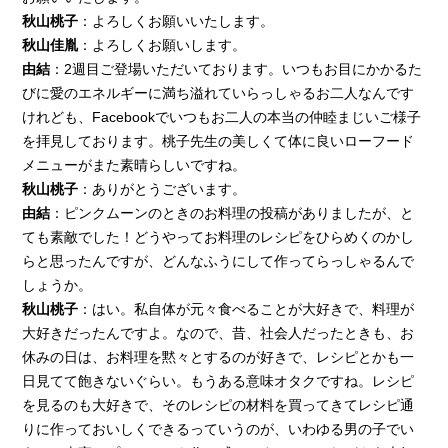
秋山桃子
：よろしくお願いいたします。
秋山佳胤
：よろしくお願いします。
由結
：2週目ご登場いただいております。いつもお目にかかるた
びに愛のエネルギーに満ち溢れていらっしゃるお二人なんです
けれども、Facebookでいつもお二人の本当の仲睦まじいご様子
を拝見しております。桃子先生の美しくて体に良いローフード
メニューがまた素晴らしいですね。
秋山桃子
：ありがとうございます。
由結
：ピンクムーンのときのお料理の投稿がありましたが、と
ても素敵でした！どうやってお料理のレシピをひらめくのかし
らと思ったんですが、どんなふうにして作ってらっしゃるんで
しょうか。
秋山桃子
：はい。私自体が元々食べることが大好きで、料理が
大好きだったんですよ。なので、昔、社会人だったときも、お
休みの日は、お料理を黙々とするのが好きで、レシピとかも一
日見てて飽きないぐらい。もうある意味オタクですね。レシピ
を見るのも大好きで、そのレシピの材料を買ってきてレシピ通
りに作っておいしくできるっていうのが、いわゆる男の子でい