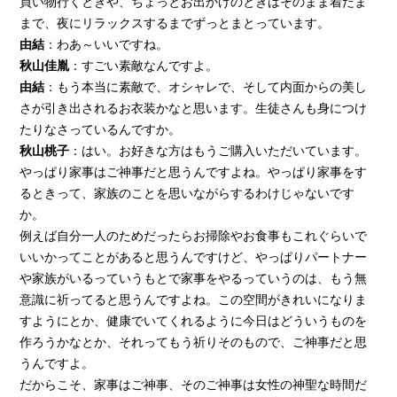
買い物行くときや、ちょっとお出かけのときはそのまま着たま
まで、夜にリラックスするまでずっとまとっています。
由結
：わあ～いいですね。
秋山佳胤
：すごい素敵なんですよ。
由結
：もう本当に素敵で、オシャレで、そして内面からの美し
さが引き出されるお衣装かなと思います。生徒さんも身につけ
たりなさっているんですか。
秋山桃子
：はい。お好きな方はもうご購入いただいています。
やっぱり家事はご神事だと思うんですよね。やっぱり家事をす
るときって、家族のことを思いながらするわけじゃないです
か。
例えば自分一人のためだったらお掃除やお食事もこれぐらいで
いいかってことがあると思うんですけど、やっぱりパートナー
や家族がいるっていうもとで家事をやるっていうのは、もう無
意識に祈ってると思うんですよね。この空間がきれいになりま
すようにとか、健康でいてくれるように今日はどういうものを
作ろうかなとか、それってもう祈りそのもので、ご神事だと思
うんですよ。
だからこそ、家事はご神事、そのご神事は女性の神聖な時間だ