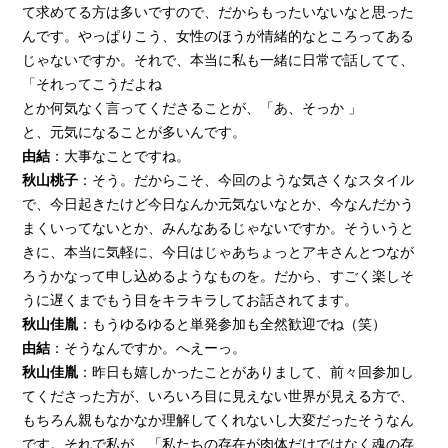
て求めてる方は多いですので、だからもったいないなと思った
んです。やっぱりこう、女性のほうが情緒的なところってある
じゃないですか。それで、本当に私も一緒に日常で話してて、
「それってこうだよね
とか何気なく言ってくださることが、「あ、そっか 」
と、元気になることが多いんです。
由結
：大事なことですね。
秋山桃子
：そう。だからこそ、今回のような気さくなスタイル
で、今日起きたけど今日なんか元気ないなとか、今なんだかう
まくいってないとか、みんなあるじゃないですか。そういうと
きに、本当に気軽に、今日はじゃあちょっとアキさんとつなが
ろうかなって申し込めるようなものを。だから、すごく楽しそ
うに遅くまでもう目をキラキラしてお話されてます。
秋山佳胤
：もうゆるゆると単発参加も全然歓迎でね（笑）
由結
：そうなんですか。へえーっ。
秋山佳胤
：昨日も嬉しかったことがありまして、前々回参加し
てくださった方が、いろいろ目に見えない世界が見える方で、
もちろん親もなかなか理解してくれないし大変だったそうなん
です。それで私が、「私たちの存在が肉体だけではなく魂の存