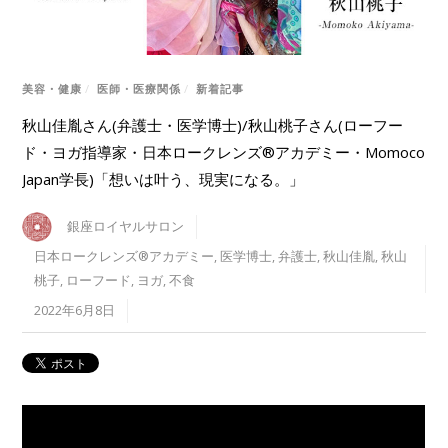
美容・健康
/
医師・医療関係
/
新着記事
秋山佳胤さん(弁護士・医学博士)/秋山桃子さん(ローフー
ド・ヨガ指導家・日本ロークレンズ®︎アカデミー・Momoco
Japan学長)「想いは叶う、現実になる。」
銀座ロイヤルサロン
日本ロークレンズ®︎アカデミー
,
医学博士
,
弁護士
,
秋山佳胤
,
秋山
桃子
,
ローフード
,
ヨガ
,
不食
2022年6月8日