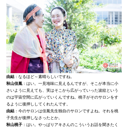
由結
：なるほど～素晴らしいですね。
秋山佳胤
：はい。一見地味に見えるんですが、そこが本当に小
さいように見えても、実はそこから広がっていった波紋という
のは宇宙空間に広がっていくんですね。桃子がそのサロンをす
るように後押ししてくれたんです。
由結
：今のサロンは佳胤先生独自のサロンですよね。それを桃
子先生が後押しなさったとか。
秋山桃子
：はい。やっぱりアキさんのこういうお話を聞きたく