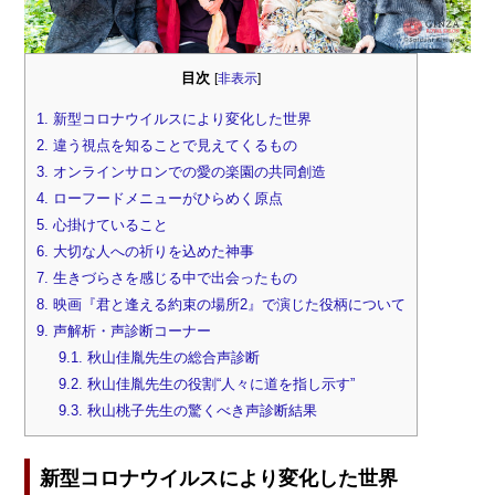
目次
[
非表示
]
1.
新型コロナウイルスにより変化した世界
2.
違う視点を知ることで見えてくるもの
3.
オンラインサロンでの愛の楽園の共同創造
4.
ローフードメニューがひらめく原点
5.
心掛けていること
6.
大切な人への祈りを込めた神事
7.
生きづらさを感じる中で出会ったもの
8.
映画『君と逢える約束の場所2』で演じた役柄について
9.
声解析・声診断コーナー
9.1.
秋山佳胤先生の総合声診断
9.2.
秋山佳胤先生の役割“人々に道を指し示す”
9.3.
秋山桃子先生の驚くべき声診断結果
新型コロナウイルスにより変化した世界