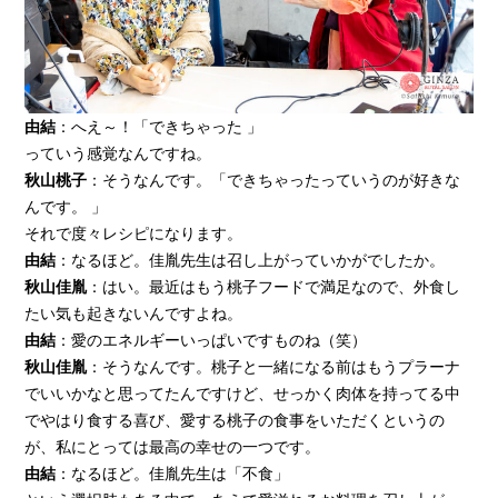
由結
：へえ～！「できちゃった 」
っていう感覚なんですね。
秋山桃子
：そうなんです。「できちゃったっていうのが好きな
んです。 」
それで度々レシピになります。
由結
：なるほど。佳胤先生は召し上がっていかがでしたか。
秋山佳胤
：はい。最近はもう桃子フードで満足なので、外食し
たい気も起きないんですよね。
由結
：愛のエネルギーいっぱいですものね（笑）
秋山佳胤
：そうなんです。桃子と一緒になる前はもうプラーナ
でいいかなと思ってたんですけど、せっかく肉体を持ってる中
でやはり食する喜び、愛する桃子の食事をいただくというの
が、私にとっては最高の幸せの一つです。
由結
：なるほど。佳胤先生は「不食」