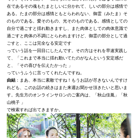
在であるその魂もたまとしいに分かれて、しいの部分は感情で
ある。たまの部分は感情ともとらわれない、御霊（みたま）そ
のものである。愛そのもの、光そのものである。感情としての
自分で過ごすと揺れ動きますし、また肉体としての肉体意識で
過ごすと肉体の不調にとらわれますけど、御霊の部分として過
ごすと、ここは完全なる安定です
っていう話を一回目にしたんです。その方はそれを早速実践し
て、「これまで本当に揺れ動いてたのがなんという安定感だ
と、「その喜びを伝えたかった 」
っていうふうに言ってくれたんですね。
由結
：まあ、本当に素敵ですね！もうお話が尽きないんですけ
れども、このお話の続きはまた来週お聞かせ頂きたいと思いま
す。先生方のオンラインサロンのご案内は、「秋山佳胤」「秋
山桃子 」
で検索すれば出てきますか。