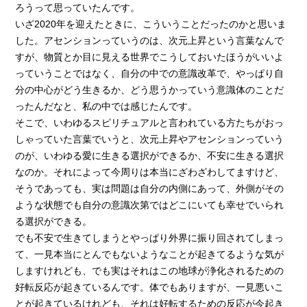
ろうって思っていたんです。
いざ2020年を迎えたときに、こういうことだったのかと思いま
した。アセンションっていうのは、次元上昇という言葉なんで
すが、物質とか目に見える世界でこうしておいたほうがいいよ
っていうことではなく、自分の中での意識改革で、やっぱり自
分の中心がどう生きるか、どう思うかっていう意識体のことだ
ったんだなと、私の中では感じたんです。
そこで、いわゆるスピリチュアルと言われている方たちがおっ
しゃっていた言葉でいうと、次元上昇やアセンションっていう
のが、いわゆる愛に生きる選択ができるか、不安に生きる選択
なのか。それによって今周りは本当にざわざわしてますけど、
そうであっても、実は問題は自分の内側にあって、外側がその
ような状態でも自分の意識次第ではどこにいても幸せでいられ
る選択ができる。
でも不安で生きてしまうとやっぱり外界に振り回されてしまっ
て、一見本当にとんでもないようなことが起きてるような気が
しますけれども、でも実はそれはこの地球が浄化されるための
好転反応が起きているんです。体でもありますが、一見悪いこ
とが起きているけれども、それは好転するための反応が今起き