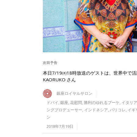
次回予告
本日7/19㈭18時放送のゲストは、世界中で
KAORUKO さん
銀座ロイヤルサロン
ドバイ
,
銀座
,
花慰問
,
勝利のゆれるブーケ
,
イタリ
ングプロデューサー
,
インドネシア
,
パリコレ
,
イギ
ン
2018年7月19日