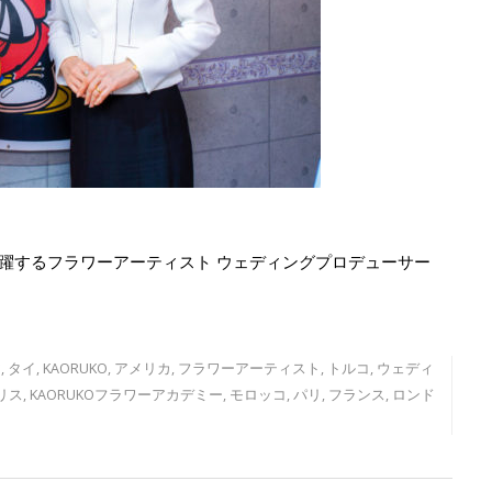
活躍するフラワーアーティスト ウェディングプロデューサー
ア
,
タイ
,
KAORUKO
,
アメリカ
,
フラワーアーティスト
,
トルコ
,
ウェディ
リス
,
KAORUKOフラワーアカデミー
,
モロッコ
,
パリ
,
フランス
,
ロンド