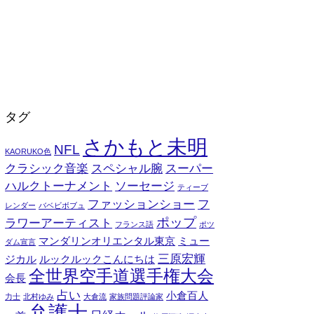
タグ
さかもと未明
NFL
KAORUKO色
クラシック音楽
スペシャル腕
スーパー
ハルクトーナメント
ソーセージ
ティーブ
ファッションショー
フ
レンダー
バベビボブュ
ポップ
ラワーアーティスト
フランス語
ポツ
マンダリンオリエンタル東京
ミュー
ダム宣言
三原宏輝
ジカル
ルックルックこんにちは
全世界空手道選手権大会
会長
占い
小倉百人
力士
北村ゆみ
大倉流
家族問題評論家
弁護士