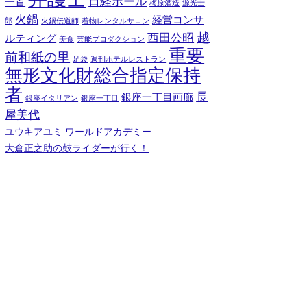
日経ホール
一首
梅原酒造
源光士
火鍋
経営コンサ
郎
火鍋伝道師
着物レンタルサロン
越
西田公昭
ルティング
美食
芸能プロダクション
重要
前和紙の里
足袋
週刊ホテルレストラン
無形文化財総合指定保持
者
長
銀座一丁目画廊
銀座イタリアン
銀座一丁目
屋美代
ユウキアユミ ワールドアカデミー
大倉正之助の鼓ライダーが行く！