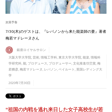
次回予告
7/30(木)のゲストは、『レバノンから来た能楽師の妻』著者
梅若マドレーヌさん
銀座ロイヤルサロン
大阪大学大学院
,
芸術
,
情報工学科
,
東京大学大学院
,
能楽
,
情報科
学研究科
,
能
,
プロデュース
,
プロデューサー
,
文化推進功労賞
,
梅
若猶彦
,
梅若マドレーヌ
,
レバノン
,
ベイルート
,
英国レディング大
学
2020年7月30日
“祖国の内戦を逃れ来日した女子高校生が若