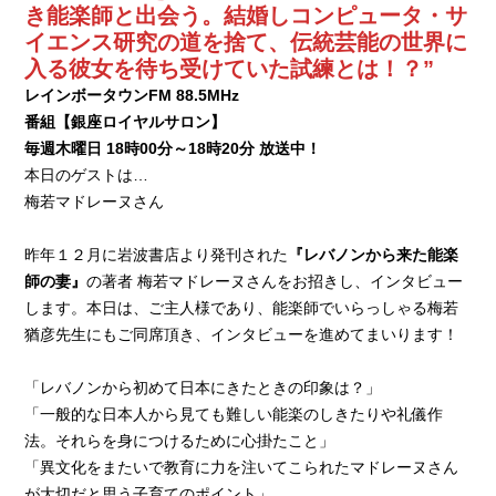
き能楽師と出会う。結婚しコンピュータ・サ
イエンス研究の道を捨て、伝統芸能の世界に
入る彼女を待ち受けていた試練とは！？”
レインボータウンFM 88.5MHz
番組【銀座ロイヤルサロン】
毎週木曜日 18時00分～18時20分 放送中！
本日のゲストは…
梅若マドレーヌさん
昨年１２月に岩波書店より発刊された
『レバノンから来た能楽
師の妻』
の著者 梅若マドレーヌさんをお招きし、インタビュー
します。本日は、ご主人様であり、能楽師でいらっしゃる梅若
猶彦先生にもご同席頂き、インタビューを進めてまいります！
「レバノンから初めて日本にきたときの印象は？」
「一般的な日本人から見ても難しい能楽のしきたりや礼儀作
法。それらを身につけるために心掛たこと」
「異文化をまたいで教育に力を注いてこられたマドレーヌさん
が大切だと思う子育てのポイント」