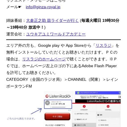
メール☛
info@ginza-royal.jp
姉妹番組：
大倉正之助 鼓ライダーが行く
(
毎週火曜日 19時30分
～19時40分 放送中！
)
運営会社：
ユウキアユミワールドアカデミー
エリア外の方も、Google play や App Storeから「
リスラジ
」を
無料インストールしていただくとお聴きいただけます。ＰＣの
場合は、
リスラジのホームページ
で聴くことができます。※Ｐ
Ｃでは、ホームページ左上ロゴの下にあるAdobe Flash Player
を許可してお聴きください。
CATEGORY（全国のラジオ局）＞CHANNEL（関東）＞レイン
ボータウンFM