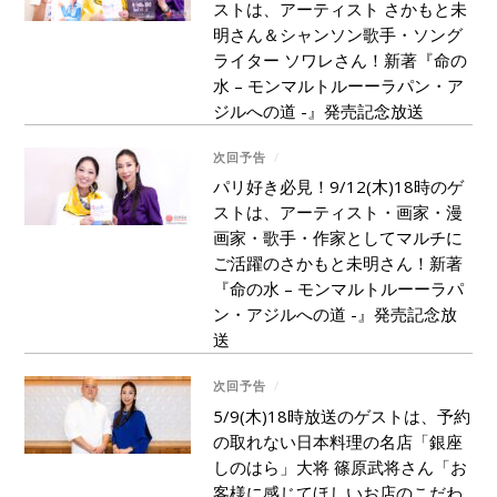
ストは、アーティスト さかもと未
明さん＆シャンソン歌手・ソング
ライター ソワレさん！新著『命の
水 – モンマルトルーーラパン・ア
ジルへの道 -』発売記念放送
次回予告
/
パリ好き必見！9/12(木)18時のゲ
ストは、アーティスト・画家・漫
画家・歌手・作家としてマルチに
ご活躍のさかもと未明さん！新著
『命の水 – モンマルトルーーラパ
ン・アジルへの道 -』発売記念放
送
次回予告
/
5/9(木)18時放送のゲストは、予約
の取れない日本料理の名店「銀座
しのはら」大将 篠原武将さん「お
客様に感じてほしいお店のこだわ