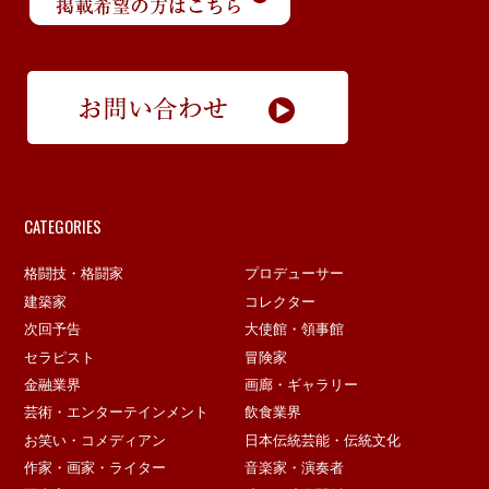
CATEGORIES
格闘技・格闘家
プロデューサー
建築家
コレクター
次回予告
大使館・領事館
セラピスト
冒険家
金融業界
画廊・ギャラリー
芸術・エンターテインメント
飲食業界
お笑い・コメディアン
日本伝統芸能・伝統文化
作家・画家・ライター
音楽家・演奏者