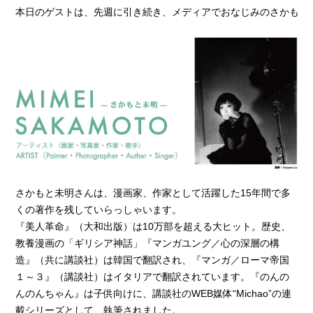
本日のゲストは、先週に引き続き、メディアでおなじみのさかもと
さかもと未明さんは、漫画家、作家として活躍した15年間で多
くの著作を残していらっしゃいます。
『美人革命』（大和出版）は10万部を超える大ヒット。歴史、
教養漫画の「ギリシア神話」『マンガユング／心の深層の構
造』（共に講談社）は韓国で翻訳され、『マンガ／ローマ帝国
１～３』（講談社）はイタリアで翻訳されています。『のんの
んのんちゃん』は子供向けに、講談社のWEB媒体“Michao”の連
載シリーズとして、執筆されました。