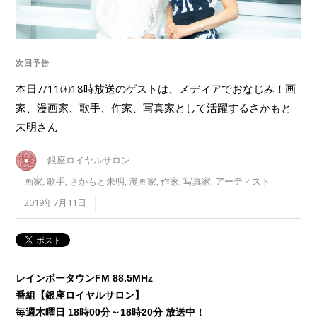
次回予告
本日7/11㈭18時放送のゲストは、メディアでおなじみ！画
家、漫画家、歌手、作家、写真家として活躍するさかもと
未明さん
銀座ロイヤルサロン
画家
,
歌手
,
さかもと未明
,
漫画家
,
作家
,
写真家
,
アーティスト
2019年7月11日
レインボータウンFM 88.5MHz
番組【銀座ロイヤルサロン】
毎週木曜日 18時00分～18時20分 放送中！