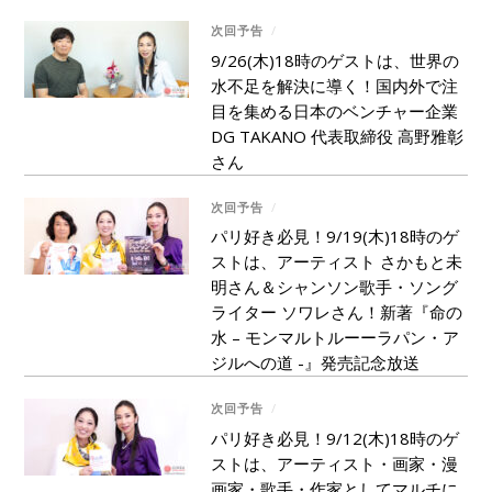
次回予告
/
9/26(木)18時のゲストは、世界の
水不足を解決に導く！国内外で注
目を集める日本のベンチャー企業
DG TAKANO 代表取締役 高野雅彰
さん
次回予告
/
パリ好き必見！9/19(木)18時のゲ
ストは、アーティスト さかもと未
明さん＆シャンソン歌手・ソング
ライター ソワレさん！新著『命の
水 – モンマルトルーーラパン・ア
ジルへの道 -』発売記念放送
次回予告
/
パリ好き必見！9/12(木)18時のゲ
ストは、アーティスト・画家・漫
画家・歌手・作家としてマルチに