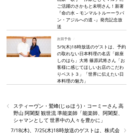
ご活躍のさかもと未明さん！新著
『命の水 – モンマルトルーーラパ
ン・アジルへの道 -』発売記念放
送
次回予告
/
5/9(木)18時放送のゲストは、予約
の取れない日本料理の名店「銀座
しのはら」大将 篠原武将さん「お
客様に感じてほしいお店のこだわ
りベスト３」「世界に伝えたい日
本料理の魅力」
‹
スティーヴン・鷲峰(じゅほう)・コーミーさん 高
野山 阿闍梨 観世流 準能楽師「能楽師、阿闍梨、
シャマンとして 世界中の人々を豊かに」
›
7/18(木)、7/25(木)18時放送のゲストは、株式会