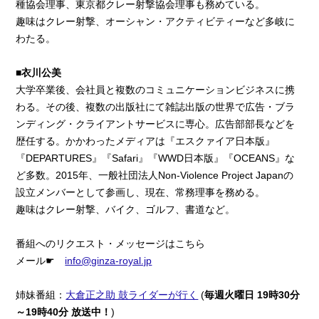
種協会理事、東京都クレー射撃協会理事も務めている。
趣味はクレー射撃、オーシャン・アクティビティーなど多岐に
わたる。
■
衣川公美
大学卒業後、会社員と複数のコミュニケーションビジネスに携
わる。その後、複数の出版社にて雑誌出版の世界で広告・ブラ
ンディング・クライアントサービスに専心。広告部部長などを
歴任する。かかわったメディアは『エスクァイア日本版』
『DEPARTURES』『Safari』『WWD日本版』『OCEANS』な
ど多数。2015年、一般社団法人Non-Violence Project Japanの
設立メンバーとして参画し、現在、常務理事を務める。
趣味はクレー射撃、バイク、ゴルフ、書道など。
番組へのリクエスト・メッセージはこちら
メール☛
info@ginza-royal.jp
姉妹番組：
大倉正之助 鼓ライダーが行く
(
毎週火曜日 19時30分
～19時40分 放送中！
)