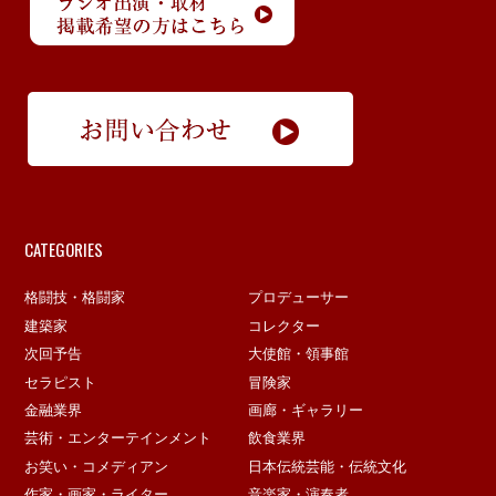
CATEGORIES
格闘技・格闘家
プロデューサー
建築家
コレクター
次回予告
大使館・領事館
セラピスト
冒険家
金融業界
画廊・ギャラリー
芸術・エンターテインメント
飲食業界
お笑い・コメディアン
日本伝統芸能・伝統文化
作家・画家・ライター
音楽家・演奏者