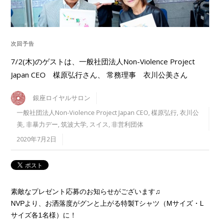
次回予告
7/2(木)のゲストは、一般社団法人Non-Violence Project
Japan CEO 楳原弘行さん、 常務理事 衣川公美さん
銀座ロイヤルサロン
一般社団法人Non-Violence Project Japan CEO
,
楳原弘行
,
衣川公
美
,
非暴力デー
,
筑波大学
,
スイス
,
非営利団体
2020年7月2日
素敵なプレゼント応募のお知らせがございます♫
NVPより、お洒落度がグンと上がる特製Tシャツ（Mサイズ・L
サイズ各1名様）に！