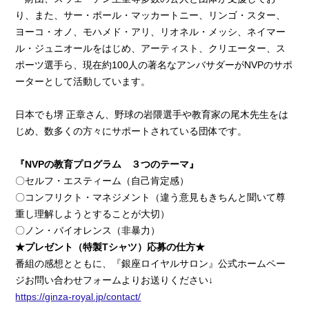
り、また、サー・ポール・マッカートニー、リンゴ・スター、
ヨーコ・オノ、モハメド・アリ、リオネル・メッシ、ネイマー
ル・ジュニオールをはじめ、アーティスト、クリエーター、ス
ポーツ選手ら、現在約100人の著名なアンバサダーがNVPのサポ
ーターとして活動しています。
日本でも堺 正章さん、野球の岩隈選手や教育家の尾木先生をは
じめ、数多くの方々にサポートされている団体です。
『NVPの教育プログラム ３つのテーマ』
〇セルフ・エスティーム（自己肯定感）
〇コンフリクト・マネジメント（違う意見もきちんと聞いて尊
重し理解しようとすることが大切）
〇ノン・バイオレンス（非暴力）
★プレゼント（特製Tシャツ）応募の仕方★
番組の感想とともに、『銀座ロイヤルサロン』公式ホームペー
ジお問い合わせフォームよりお送りください↓
https://ginza-royal.jp/contact/