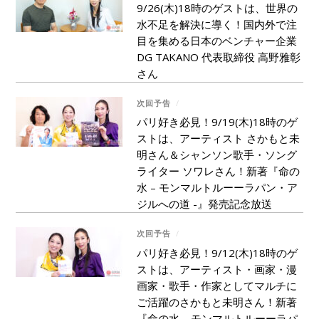
9/26(木)18時のゲストは、世界の
水不足を解決に導く！国内外で注
目を集める日本のベンチャー企業
DG TAKANO 代表取締役 高野雅彰
さん
次回予告
/
パリ好き必見！9/19(木)18時のゲ
ストは、アーティスト さかもと未
明さん＆シャンソン歌手・ソング
ライター ソワレさん！新著『命の
水 – モンマルトルーーラパン・ア
ジルへの道 -』発売記念放送
次回予告
/
パリ好き必見！9/12(木)18時のゲ
ストは、アーティスト・画家・漫
画家・歌手・作家としてマルチに
ご活躍のさかもと未明さん！新著
『命の水 – モンマルトルーーラパ