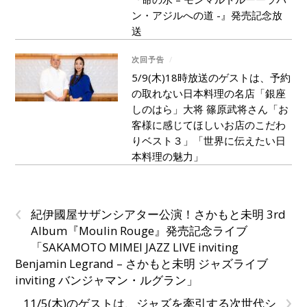
ン・アジルへの道 -』発売記念放
送
次回予告
/
5/9(木)18時放送のゲストは、予約
の取れない日本料理の名店「銀座
しのはら」大将 篠原武将さん「お
客様に感じてほしいお店のこだわ
りベスト３」「世界に伝えたい日
本料理の魅力」
‹
紀伊國屋サザンシアター公演！さかもと未明 3rd
Album『Moulin Rouge』発売記念ライブ
「SAKAMOTO MIMEI JAZZ LIVE inviting
Benjamin Legrand – さかもと未明 ジャズライブ
inviting バンジャマン・ルグラン」
›
11/5(木)のゲストは、ジャズを牽引する次世代シ