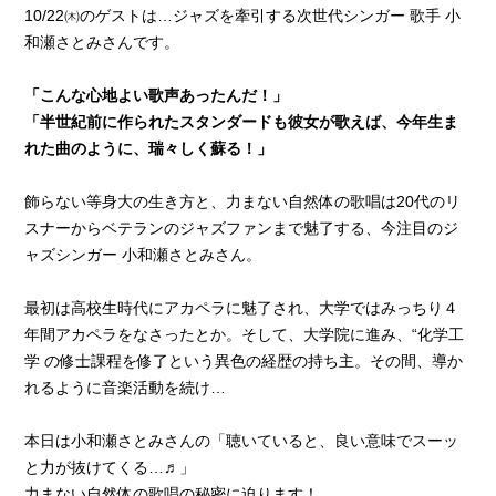
10/22㈭のゲストは…ジャズを牽引する次世代シンガー 歌手 小
和瀬さとみさんです。
「こんな心地よい歌声あったんだ！」
「半世紀前に作られたスタンダードも彼女が歌えば、今年生ま
れた曲のように、瑞々しく蘇る！」
飾らない等身大の生き方と、力まない自然体の歌唱は20代のリ
スナーからベテランのジャズファンまで魅了する、今注目のジ
ャズシンガー 小和瀬さとみさん。
最初は高校生時代にアカペラに魅了され、大学ではみっちり４
年間アカペラをなさったとか。そして、大学院に進み、“化学工
学 の修士課程を修了という異色の経歴の持ち主。その間、導か
れるように音楽活動を続け…
本日は小和瀬さとみさんの「聴いていると、良い意味でスーッ
と力が抜けてくる…♬」
力まない自然体の歌唱の秘密に迫ります！