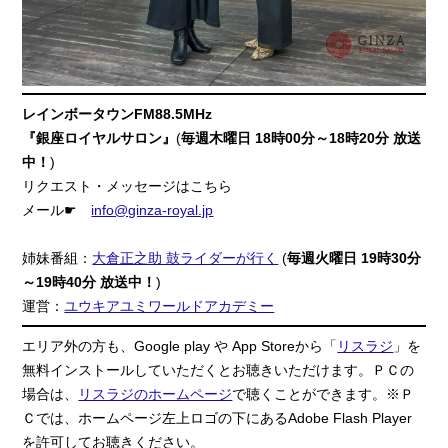
レインボータウンFM88.5MHz
『銀座ロイヤルサロン』
(
毎週木曜日 18時00分～18時20分 放送
中！
)
リクエスト・メッセージはこちら
メール☛
info@ginza-royal.jp
姉妹番組：
大倉正之助 鼓ライダーが行く
(
毎週火曜日 19時30分
～19時40分 放送中！
)
運営：
ユウキアユミワールドアカデミー
エリア外の方も、Google play や App Storeから「
リスラジ
」を
無料インストールしていただくとお聴きいただけます。ＰＣの
場合は、
リスラジのホームページ
で聴くことができます。※Ｐ
Ｃでは、ホームページ左上ロゴの下にあるAdobe Flash Player
を許可してお聴きください。