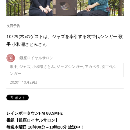
次回予告
10/29(木)のゲストは、ジャズを牽引する次世代シンガー 歌
手 小和瀬さとみさん
銀座ロイヤルサロン
歌手
,
ジャズ
,
小和瀬さとみ
,
ジャズシンガー
,
アカペラ
,
次世代シ
ンガー
2020年10月29日
レインボータウンFM 88.5MHz
番組【銀座ロイヤルサロン】
毎週木曜日 18時00分～18時20分 放送中！