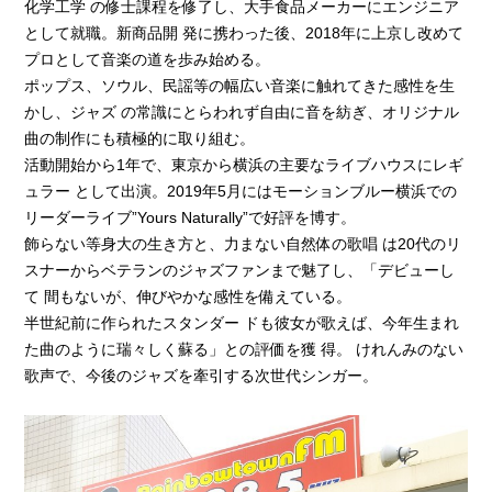
化学工学 の修士課程を修了し、大手食品メーカーにエンジニア
として就職。新商品開 発に携わった後、2018年に上京し改めて
プロとして音楽の道を歩み始める。
ポップス、ソウル、民謡等の幅広い音楽に触れてきた感性を生
かし、ジャズ の常識にとらわれず自由に音を紡ぎ、オリジナル
曲の制作にも積極的に取り組む。
活動開始から1年で、東京から横浜の主要なライブハウスにレギ
ュラー として出演。2019年5月にはモーションブルー横浜での
リーダーライブ”Yours Naturally”で好評を博す。
飾らない等身大の生き方と、力まない自然体の歌唱 は20代のリ
スナーからベテランのジャズファンまで魅了し、「デビューし
て 間もないが、伸びやかな感性を備えている。
半世紀前に作られたスタンダー ドも彼女が歌えば、今年生まれ
た曲のように瑞々しく蘇る」との評価を獲 得。 けれんみのない
歌声で、今後のジャズを牽引する次世代シンガー。