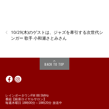
‹
10/29(木)のゲストは、ジャズを牽引する次世代シ
ンガー 歌手 小和瀬さとみさん
BACK TO TOP
レインボータウンFM 88.5MHz
番組【銀座ロイヤルサロン】
毎週木曜日 18時00分～18時20分 放送中