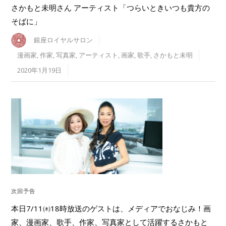
さかもと未明さん アーティスト「つらいときいつも貴方の
そばに」
銀座ロイヤルサロン
漫画家
,
作家
,
写真家
,
アーティスト
,
画家
,
歌手
,
さかもと未明
2020年1月19日
次回予告
本日7/11㈭18時放送のゲストは、メディアでおなじみ！画
家、漫画家、歌手、作家、写真家として活躍するさかもと