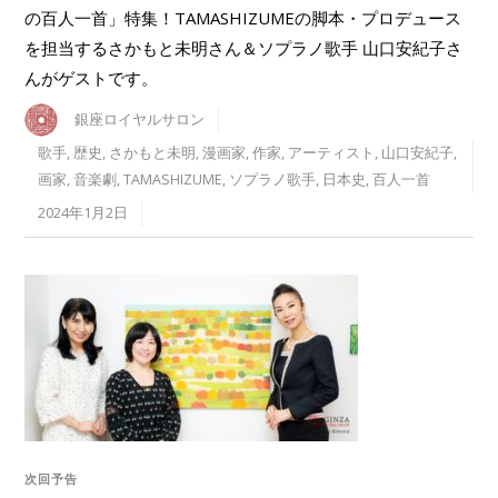
の百人一首」特集！TAMASHIZUMEの脚本・プロデュース
を担当するさかもと未明さん＆ソプラノ歌手 山口安紀子さ
んがゲストです。
銀座ロイヤルサロン
歌手
,
歴史
,
さかもと未明
,
漫画家
,
作家
,
アーティスト
,
山口安紀子
,
画家
,
音楽劇
,
TAMASHIZUME
,
ソプラノ歌手
,
日本史
,
百人一首
2024年1月2日
次回予告