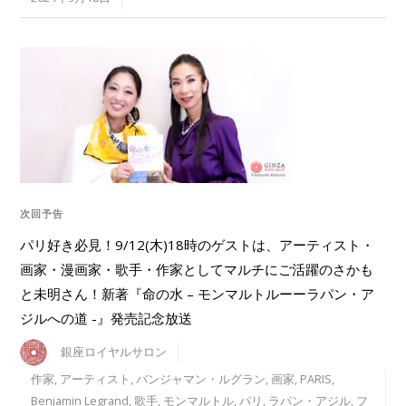
次回予告
パリ好き必見！9/12(木)18時のゲストは、アーティスト・
画家・漫画家・歌手・作家としてマルチにご活躍のさかも
と未明さん！新著『命の水 – モンマルトルーーラパン・ア
ジルへの道 -』発売記念放送
銀座ロイヤルサロン
作家
,
アーティスト
,
バンジャマン・ルグラン
,
画家
,
PARIS
,
Benjamin Legrand
,
歌手
,
モンマルトル
,
パリ
,
ラパン・アジル
,
フ