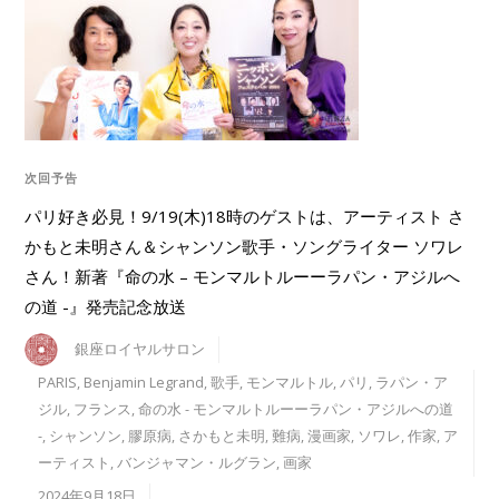
次回予告
パリ好き必見！9/19(木)18時のゲストは、アーティスト さ
かもと未明さん＆シャンソン歌手・ソングライター ソワレ
さん！新著『命の水 – モンマルトルーーラパン・アジルへ
の道 -』発売記念放送
銀座ロイヤルサロン
PARIS
,
Benjamin Legrand
,
歌手
,
モンマルトル
,
パリ
,
ラパン・ア
ジル
,
フランス
,
命の水 - モンマルトルーーラパン・アジルへの道
-
,
シャンソン
,
膠原病
,
さかもと未明
,
難病
,
漫画家
,
ソワレ
,
作家
,
ア
ーティスト
,
バンジャマン・ルグラン
,
画家
2024年9月18日