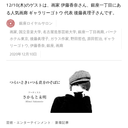
12/10(木)のゲストは、画家 伊藤香奈さん、銀座一丁目にあ
る人気画廊 ギャラリーゴトウ 代表 後藤眞理子さんです。
銀座ロイヤルサロン
画家
,
国立音楽大学
,
名古屋造形芸術大学
,
銀座一丁目画廊
,
パーク
ホテル東京
,
後藤眞理子
,
ガラス作家
,
野田哲也
,
原田哲治
,
ギャラ
リーゴトウ
,
伊藤香奈
,
銀座
,
画廊
2020年12月10日
芸術・エンターテインメント
/
新着記事