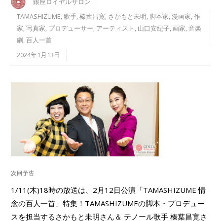
銀座ロイヤルサロン
TAMASHIZUME
,
歌手
,
榛葉昌寛
,
さかもと未明
,
脚本家
,
漫画家
,
作
家
,
写真家
,
プロデューサー
,
アーティスト
,
山口安紀子
,
画家
,
音楽
劇
,
百人一首
2024年1月13日
次回予告
1/11(木)18時の放送は、2月12日公演「TAMASHIZUME 情
念の百人一首」特集！TAMASHIZUMEの脚本・プロデュー
スを担当するさかもと未明さん＆ テノール歌手 榛葉昌寛さ