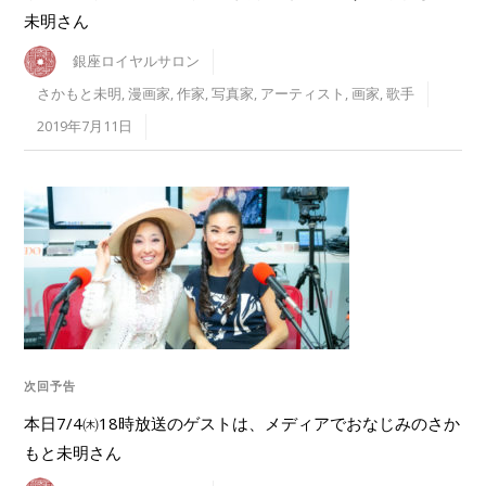
未明さん
銀座ロイヤルサロン
さかもと未明
,
漫画家
,
作家
,
写真家
,
アーティスト
,
画家
,
歌手
2019年7月11日
次回予告
本日7/4㈭18時放送のゲストは、メディアでおなじみのさか
もと未明さん