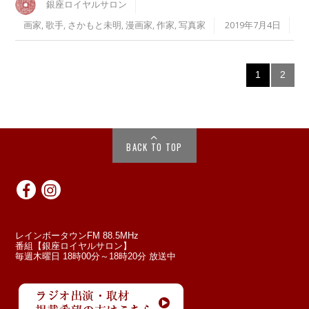
銀座ロイヤルサロン
画家
,
歌手
,
さかもと未明
,
漫画家
,
作家
,
写真家
2019年7月4日
1
2
BACK TO TOP
レインボータウンFM 88.5MHz
番組【銀座ロイヤルサロン】
毎週木曜日 18時00分～18時20分 放送中