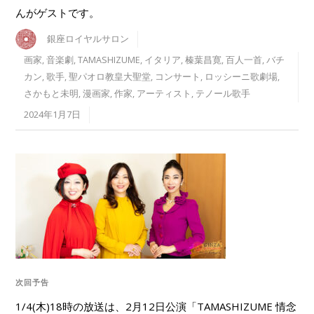
んがゲストです。
銀座ロイヤルサロン
画家
,
音楽劇
,
TAMASHIZUME
,
イタリア
,
榛葉昌寛
,
百人一首
,
バチ
カン
,
歌手
,
聖パオロ教皇大聖堂
,
コンサート
,
ロッシーニ歌劇場
,
さかもと未明
,
漫画家
,
作家
,
アーティスト
,
テノール歌手
2024年1月7日
次回予告
1/4(木)18時の放送は、2月12日公演「TAMASHIZUME 情念