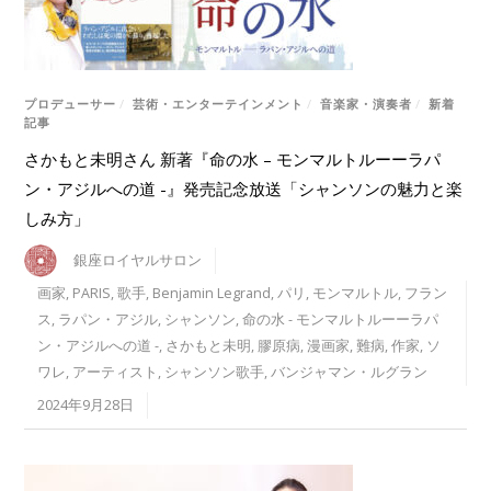
プロデューサー
/
芸術・エンターテインメント
/
音楽家・演奏者
/
新着
記事
さかもと未明さん 新著『命の水 – モンマルトルーーラパ
ン・アジルへの道 -』発売記念放送「シャンソンの魅力と楽
しみ方」
銀座ロイヤルサロン
画家
,
PARIS
,
歌手
,
Benjamin Legrand
,
パリ
,
モンマルトル
,
フラン
ス
,
ラパン・アジル
,
シャンソン
,
命の水 - モンマルトルーーラパ
ン・アジルへの道 -
,
さかもと未明
,
膠原病
,
漫画家
,
難病
,
作家
,
ソ
ワレ
,
アーティスト
,
シャンソン歌手
,
バンジャマン・ルグラン
2024年9月28日