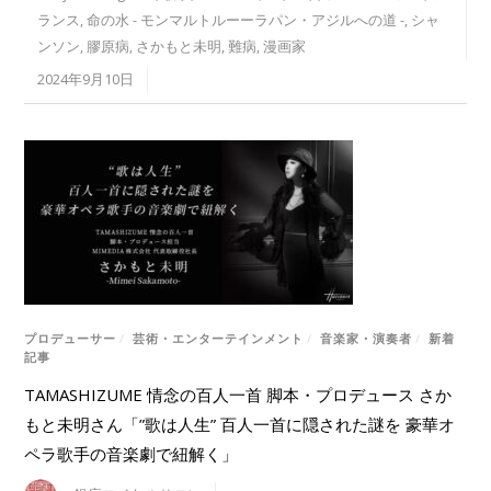
ランス
,
命の水 - モンマルトルーーラパン・アジルへの道 -
,
シャ
ンソン
,
膠原病
,
さかもと未明
,
難病
,
漫画家
2024年9月10日
プロデューサー
/
芸術・エンターテインメント
/
音楽家・演奏者
/
新着
記事
TAMASHIZUME 情念の百人一首 脚本・プロデュース さか
もと未明さん「”歌は人生” 百人一首に隠された謎を 豪華オ
ペラ歌手の音楽劇で紐解く」