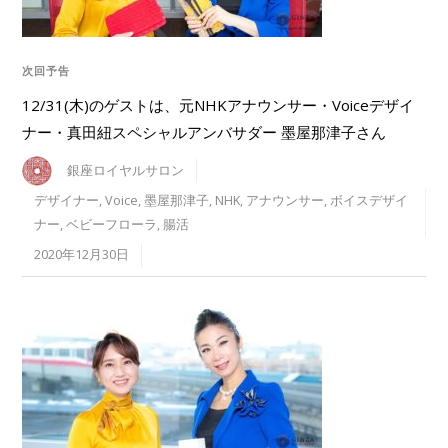
次回予告
12/31(木)のゲストは、元NHKアナウンサー・Voiceデザイ
ナー・真田紐スペシャルアンバサダー 墨屋那津子さん
銀座ロイヤルサロン
デザイナー
,
Voice
,
墨屋那津子
,
NHK
,
アナウンサー
,
ボイスデザイ
ナー
,
ベビーフローラ
,
腸活
2020年12月30日