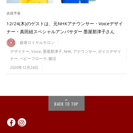
次回予告
12/24(木)のゲストは、元NHKアナウンサー・Voiceデザイ
ナー・真田紐スペシャルアンバサダー 墨屋那津子さん
銀座ロイヤルサロン
デザイナー
,
Voice
,
墨屋那津子
,
NHK
,
アナウンサー
,
ボイスデザイ
ナー
,
ベビーフローラ
,
腸活
2020年12月24日
BACK TO TOP