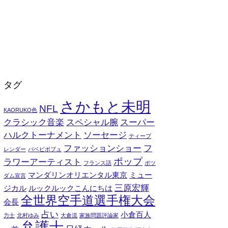
タグ
さかもと未明
NFL
KAORUKO色
クラシック音楽
スペシャル腕
スーパー
ハルクトーナメント
ソーセージ
ティーブ
ファッションショー
フ
レンダー
バベビボブュ
ポップ
ラワーアーティスト
フランス語
ポツ
マンダリンオリエンタル東京
ミュー
ダム宣言
三原宏輝
ジカル
ルックルックこんにちは
全世界空手道選手権大会
会長
占い
小倉百人
力士
北村ゆみ
大倉流
家族問題評論家
弁護士