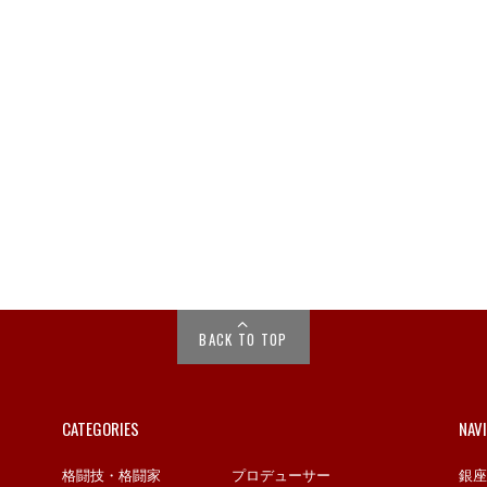
BACK TO TOP
CATEGORIES
NAV
格闘技・格闘家
プロデューサー
銀座