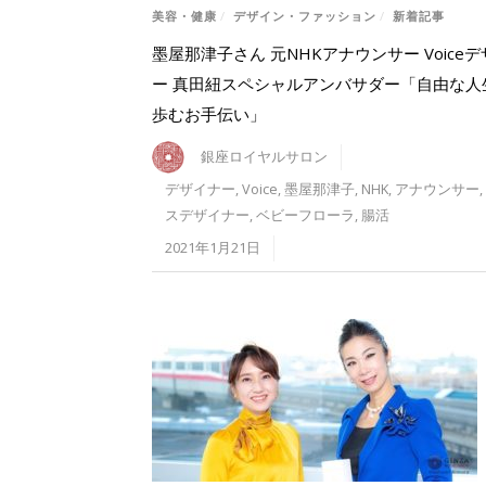
美容・健康
/
デザイン・ファッション
/
新着記事
墨屋那津子さん 元NHKアナウンサー Voice
ー 真田紐スペシャルアンバサダー「自由な人
歩むお手伝い」
銀座ロイヤルサロン
デザイナー
,
Voice
,
墨屋那津子
,
NHK
,
アナウンサー
,
スデザイナー
,
ベビーフローラ
,
腸活
2021年1月21日