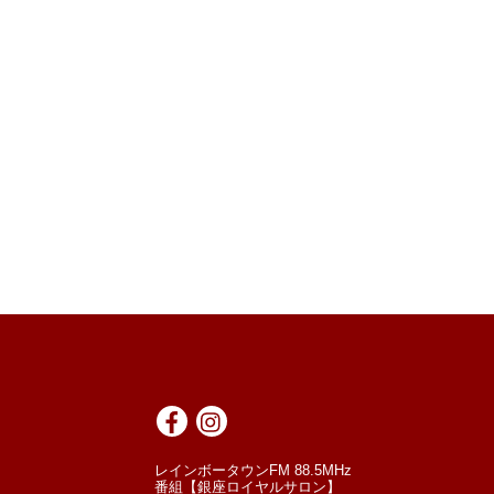
レインボータウンFM 88.5MHz
番組【銀座ロイヤルサロン】