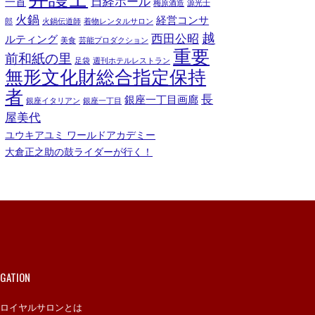
日経ホール
一首
梅原酒造
源光士
火鍋
経営コンサ
郎
火鍋伝道師
着物レンタルサロン
越
西田公昭
ルティング
美食
芸能プロダクション
重要
前和紙の里
足袋
週刊ホテルレストラン
無形文化財総合指定保持
者
長
銀座一丁目画廊
銀座イタリアン
銀座一丁目
屋美代
ユウキアユミ ワールドアカデミー
大倉正之助の鼓ライダーが行く！
IGATION
ロイヤルサロンとは