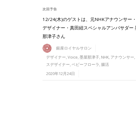
次回予告
12/24(木)のゲストは、元NHKアナウンサー・V
デザイナー・真田紐スペシャルアンバサダー 
那津子さん
銀座ロイヤルサロン
デザイナー
,
Voice
,
墨屋那津子
,
NHK
,
アナウンサー
,
スデザイナー
,
ベビーフローラ
,
腸活
2020年12月24日