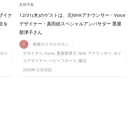
次回予告
デザイナ
12/31(木)のゲストは、元NHKアナウンサー・Voice
生を
デザイナー・真田紐スペシャルアンバサダー 墨屋
那津子さん
銀座ロイヤルサロン
ボイ
デザイナー
,
Voice
,
墨屋那津子
,
NHK
,
アナウンサー
,
ボイ
スデザイナー
,
ベビーフローラ
,
腸活
2020年12月30日