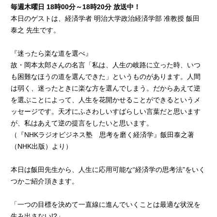
毎週木曜日 18時00分～18時20分 放送中！
本日のゲストは、経済学者 明治大学政治経済学部 准教授 飯田
泰之 先生です。
『迷ったら楽な道を選べ』
故・岡本太郎さんの名言「私は、人生の岐路に立った時、いつ
も困難なほうの道を選んできた」というものがあります。人間
は弱く、迷ったときに楽な方を選んでしまう。だからあえて逆
を選ぶことによって、人生を花開かせることができるというメ
ッセージです。天才にふさわしいすばらしい言葉だと思います
が、私はあえて逆の提言をしたいと思います。
（『NHKラジオビジネス塾 思考を磨く経済学』飯田泰之著
（NHK出版）より）
本日は飯田先生から、人生に応用可能な“経済学の思考法”をいく
つかご紹介頂きます。
「一つの目標を決めて一直線に進んでいくことは最適な状況を
生み出さない!?」