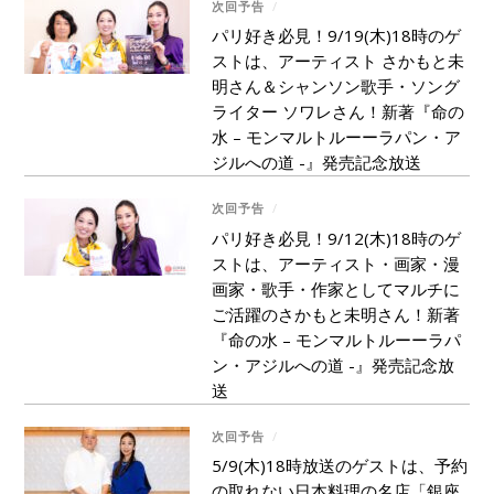
次回予告
/
パリ好き必見！9/19(木)18時のゲ
ストは、アーティスト さかもと未
明さん＆シャンソン歌手・ソング
ライター ソワレさん！新著『命の
水 – モンマルトルーーラパン・ア
ジルへの道 -』発売記念放送
次回予告
/
パリ好き必見！9/12(木)18時のゲ
ストは、アーティスト・画家・漫
画家・歌手・作家としてマルチに
ご活躍のさかもと未明さん！新著
『命の水 – モンマルトルーーラパ
ン・アジルへの道 -』発売記念放
送
次回予告
/
5/9(木)18時放送のゲストは、予約
の取れない日本料理の名店「銀座