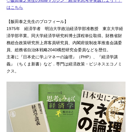
◇飯田泰之先生のnoteマガジン「経済学思考を実践しよう！」
はこちら
【飯田泰之先生のプロフィール】
1975年 経済学者 明治大学政治経済学部准教授 東京大学経
済学部卒業。同大学経済学研究科博士課程単位取得。財務省財
務総合政策研究所上席客員研究員、内閣府規制改革推進会議委
員、総務省自治体戦略2040構想研究会委員などを歴任。
主著に『日本史に学ぶマネーの論理』（PHP）、『経済学講
義』（ちくま新書）など．専門は経済政策・ビジネスエコノミ
クス。