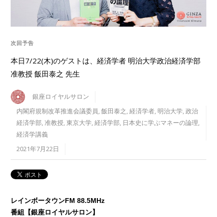
次回予告
本日7/22(木)のゲストは、経済学者 明治大学政治経済学部
准教授 飯田泰之 先生
銀座ロイヤルサロン
内閣府規制改革推進会議委員
,
飯田泰之
,
経済学者
,
明治大学
,
政治
経済学部
,
准教授
,
東京大学
,
経済学部
,
日本史に学ぶマネーの論理
,
経済学講義
2021年7月22日
レインボータウンFM 88.5MHz
番組【銀座ロイヤルサロン】