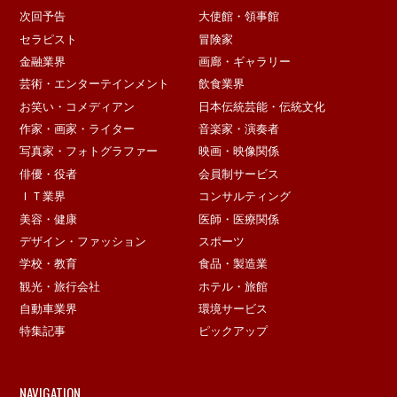
次回予告
大使館・領事館
セラピスト
冒険家
金融業界
画廊・ギャラリー
芸術・エンターテインメント
飲食業界
お笑い・コメディアン
日本伝統芸能・伝統文化
作家・画家・ライター
音楽家・演奏者
写真家・フォトグラファー
映画・映像関係
俳優・役者
会員制サービス
ＩＴ業界
コンサルティング
美容・健康
医師・医療関係
デザイン・ファッション
スポーツ
学校・教育
食品・製造業
観光・旅行会社
ホテル・旅館
自動車業界
環境サービス
特集記事
ピックアップ
NAVIGATION