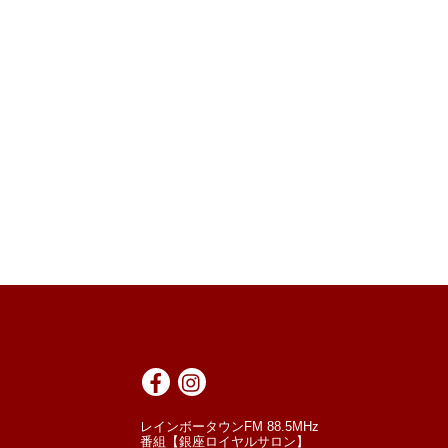
レインボータウンFM 88.5MHz
番組【銀座ロイヤルサロン】