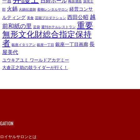
日経ホール
一首
梅原酒造
源光士
火鍋
経営コンサ
郎
火鍋伝道師
着物レンタルサロン
越
西田公昭
ルティング
美食
芸能プロダクション
重要
前和紙の里
足袋
週刊ホテルレストラン
無形文化財総合指定保持
者
長
銀座一丁目画廊
銀座イタリアン
銀座一丁目
屋美代
ユウキアユミ ワールドアカデミー
大倉正之助の鼓ライダーが行く！
IGATION
ロイヤルサロンとは