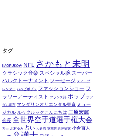
タグ
さかもと未明
NFL
KAORUKO色
クラシック音楽
スペシャル腕
スーパー
ハルクトーナメント
ソーセージ
ティーブ
ファッションショー
フ
レンダー
バベビボブュ
ポップ
ラワーアーティスト
フランス語
ポツ
マンダリンオリエンタル東京
ミュー
ダム宣言
三原宏輝
ジカル
ルックルックこんにちは
全世界空手道選手権大会
会長
占い
小倉百人
力士
北村ゆみ
大倉流
家族問題評論家
弁護士