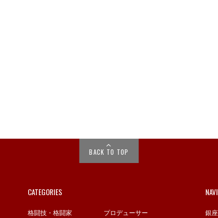
BACK TO TOP
CATEGORIES
NAV
格闘技・格闘家
プロデューサー
銀座